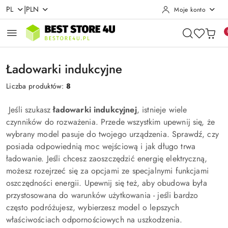
|
PL
PLN
Moje konto
Przejdź do treści głównej
Przejdź do wyszukiwarki
Przejdź do moje konto
Przejdź do menu głównego
Przejdź do stopki
Ładowarki indukcyjne
Liczba produktów:
8
Jeśli szukasz
ładowarki indukcyjnej
, istnieje wiele
czynników do rozważenia. Przede wszystkim upewnij się, że
wybrany model pasuje do twojego urządzenia. Sprawdź, czy
posiada odpowiednią moc wejściową i jak długo trwa
ładowanie. Jeśli chcesz zaoszczędzić energię elektryczną,
możesz rozejrzeć się za opcjami ze specjalnymi funkcjami
oszczędności energii. Upewnij się też, aby obudowa była
przystosowana do warunków użytkowania - jeśli bardzo
często podróżujesz, wybierzesz model o lepszych
właściwościach odpornościowych na uszkodzenia.