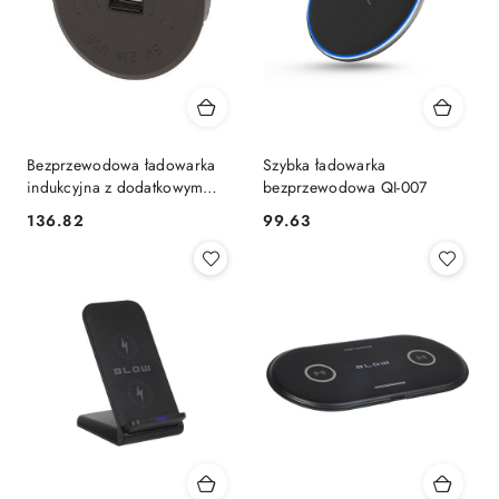
Bezprzewodowa ładowarka
Szybka ładowarka
indukcyjna z dodatkowym
bezprzewodowa QI-007
portem USB, czarna
136.82
99.63
Cena:
Cena: