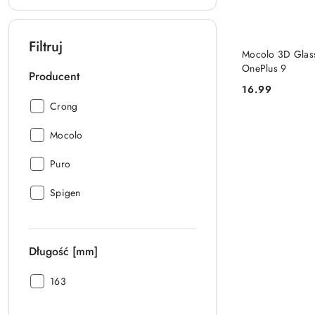
Filtruj
Mocolo 3D Glass
OnePlus 9
Producent
16.99
Cena:
Producent:
Crong
Producent:
Mocolo
Producent:
Puro
Producent:
Spigen
Długość [mm]
Długość
163
[mm]: