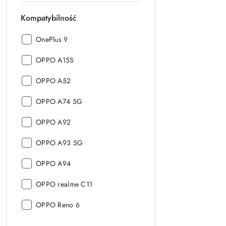
Kompatybilność
Kompatybilność:
OnePlus 9
Kompatybilność:
OPPO A15S
Kompatybilność:
OPPO A52
Kompatybilność:
OPPO A74 5G
Kompatybilność:
OPPO A92
Kompatybilność:
OPPO A93 5G
Kompatybilność:
OPPO A94
Kompatybilność:
OPPO realme C11
Kompatybilność:
OPPO Reno 6