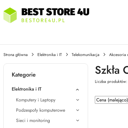
Przejdź do treści głównej
Przejdź do wyszukiwarki
Przejdź do moje konto
Przejdź do menu głównego
Przejdź do stopki
Strona główna
Elektronika i IT
Telekomunikacja
Akcesoria
Szkła 
Kategorie
Liczba produktów
Elektronika i IT
Zastosowano
Sortuj
Komputery i Laptopy
według
sortowanie:
Podzespoły komputerowe
Cena
(malejąco).
Sieci i monitoring