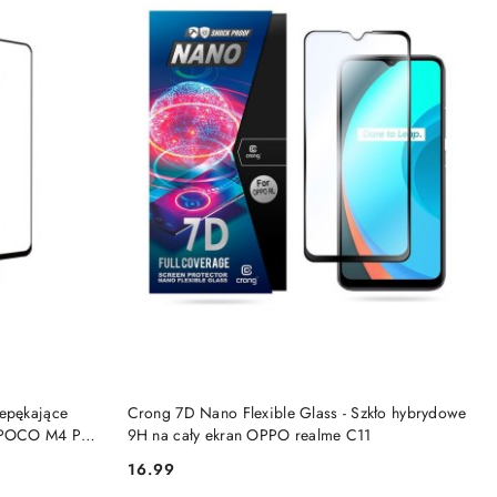
DO KOSZYKA
iepękające
Crong 7D Nano Flexible Glass - Szkło hybrydowe
n POCO M4 Pro
9H na cały ekran OPPO realme C11
16.99
Cena: