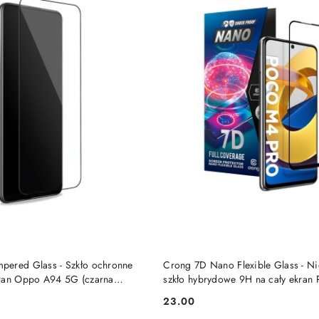
DO KOSZYKA
DO KOSZYKA
ered Glass - Szkło ochronne
Crong 7D Nano Flexible Glass - N
kran Oppo A94 5G (czarna
szkło hybrydowe 9H na cały ekra
5G
23.00
Cena: