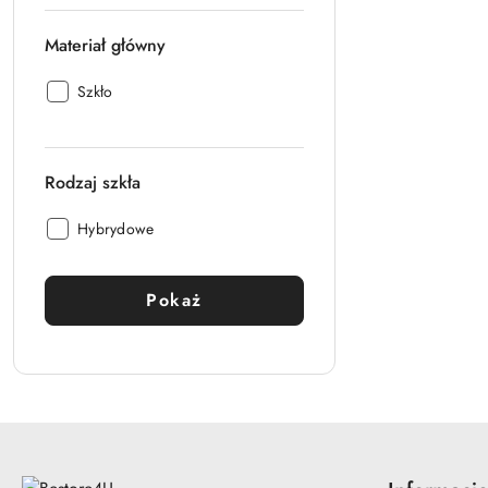
Materiał główny
Materiał
Szkło
główny:
Rodzaj szkła
Rodzaj
Hybrydowe
szkła:
Pokaż