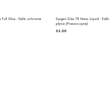
PRODUKT NIEDOSTĘP
DO KOSZYKA
 Full Glue - Szkło ochronne
Spigen Glas.TR Nano Liquid - Szkło
płynie (Przezroczysty)
53.00
Cena: