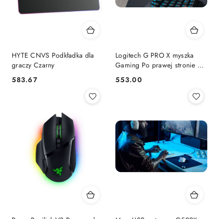
HYTE CNVS Podkładka dla
Logitech G PRO X myszka
graczy Czarny
Gaming Po prawej stronie RF
Wireless Optyczny 32000 DPI
583.67
553.00
Cena:
Cena:
Logitech