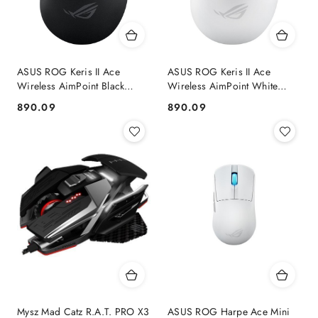
ASUS ROG Keris II Ace
ASUS ROG Keris II Ace
Wireless AimPoint Black
Wireless AimPoint White
myszka Gaming Po prawej
myszka Gaming Po prawej
890.09
890.09
Cena:
Cena:
stronie RF Wireless +
stronie RF Wireless +
Bluetooth + USB Type-A
Bluetooth + USB Type-A
Optyczny 4200
Optyczny 4200
Mysz Mad Catz R.A.T. PRO X3
ASUS ROG Harpe Ace Mini