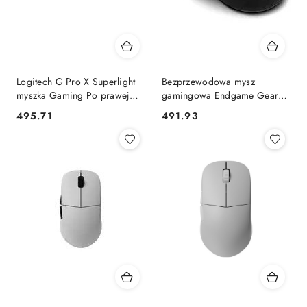
Logitech G Pro X Superlight
Bezprzewodowa mysz
myszka Gaming Po prawej
gamingowa Endgame Gear
stronie RF Wireless 25600
XM2w 4k - Dark Frost
495.71
491.93
Cena:
Cena:
DPI Logitech
Endgame Gear