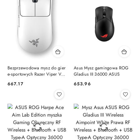
Bezprzewodowa mysz do gier
Asus Mysz gamingowa ROG
e-sportowych Razer Viper V3
Gladius III 36000 ASUS
Pro - biała RAZER
667.17
653.96
Cena:
Cena: