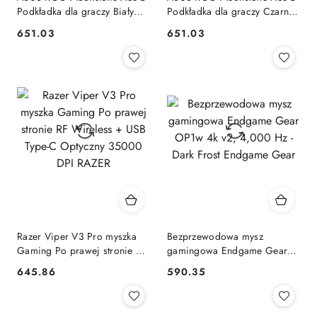
Podkładka dla graczy Biały
Podkładka dla graczy Czarny
ASUS
ASUS
651.03
651.03
Cena:
Cena:
Razer Viper V3 Pro myszka
Bezprzewodowa mysz
Gaming Po prawej stronie RF
gamingowa Endgame Gear
Wireless + USB Type-C
OP1w 4k v2, 4,000 Hz - Dark
645.86
590.35
Cena:
Cena:
Optyczny 35000 DPI RAZER
Frost Endgame Gear