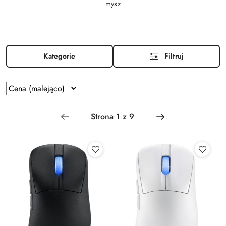
mysz
Kategorie
Filtruj
Zastosowano
Sortuj
według
sortowanie:
Cena
(malejąco).