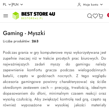
|
PL
PLN
Moje konto
Przejdź do treści głównej
Przejdź do wyszukiwarki
Przejdź do moje konto
Przejdź do menu głównego
Przejdź do stopki
Gaming - Myszki
Liczba produktów:
263
Podczas grania w gry komputerowe mysz wykorzystywana jest
zupełnie inaczej niż w trakcie prostych prac biurowych. Do
najważniejszych zadań myszy do gamingu należy
zapewnienie komfortu gracza podczas wielogodzinnych
batalii, często w godzinach nocnych. Z tego względu
akcesoria gamingowe powinny charakteryzować się ściśle
określonym zestawem cech – precyzją, trwałością, idealnym
dopasowaniem do dłoni, minimalnym czasem reakcji oraz
wysoką czułością. Aby zwiększyć kontrolę nad grą, często są
również wyposażone w wysokiej jakości materiały