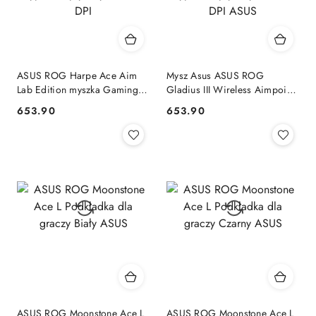
ASUS ROG Harpe Ace Aim
Mysz Asus ASUS ROG
Lab Edition myszka Gaming
Gladius III Wireless Aimpoint
Oburęczny RF Wireless +
White Prawa RF Wireless +
653.90
653.90
Cena:
Cena:
Bluetooth + USB Type-A
Bluetooth + USB Type-A
Optyczny 36000 DPI
Optyczny 36000 DPI ASUS
ASUS ROG Moonstone Ace L
ASUS ROG Moonstone Ace L