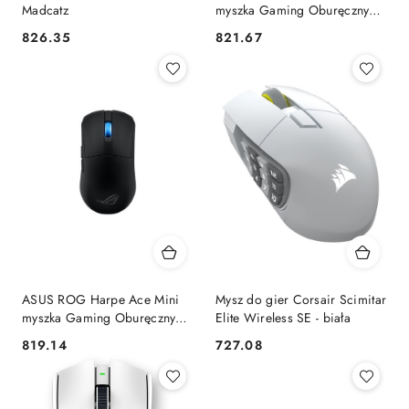
Madcatz
myszka Gaming Oburęczny
RF Wireless + Bluetooth +
826.35
821.67
Cena:
Cena:
USB Type-C Optyczny 42000
DPI
ASUS ROG Harpe Ace Mini
Mysz do gier Corsair Scimitar
myszka Gaming Oburęczny
Elite Wireless SE - biała
RF Wireless + Bluetooth +
819.14
727.08
Cena:
Cena:
USB Type-C Optyczny 42000
DPI