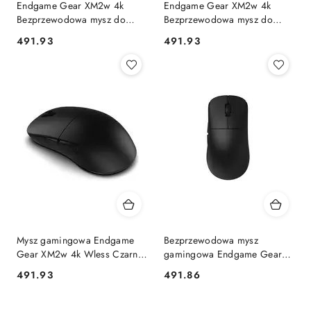
Endgame Gear XM2w 4k
Endgame Gear XM2w 4k
Bezprzewodowa mysz do
Bezprzewodowa mysz do
gier, bezprzewodowa - biała
gier, bezprzewodowa - White
491.93
491.93
Cena:
Cena:
Endgame Gear
Frost
Mysz gamingowa Endgame
Bezprzewodowa mysz
Gear XM2w 4k Wless Czarna
gamingowa Endgame Gear
Endgame Gear
OP1w 4k - czarna Endgame
491.93
491.86
Cena:
Cena:
Gear