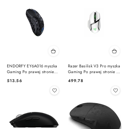
ENDORFY EY6A016 myszka
Razer Basilisk V3 Pro myszka
Gaming Po prawej stronie
Gaming Po prawej stronie RF
Bluetooth Optyczny 26000
Wireless + Bluetooth + USB
513.56
499.78
Cena:
Cena:
DPI ENDORFY
Type-C Optyczny 30000 DPI
RAZER