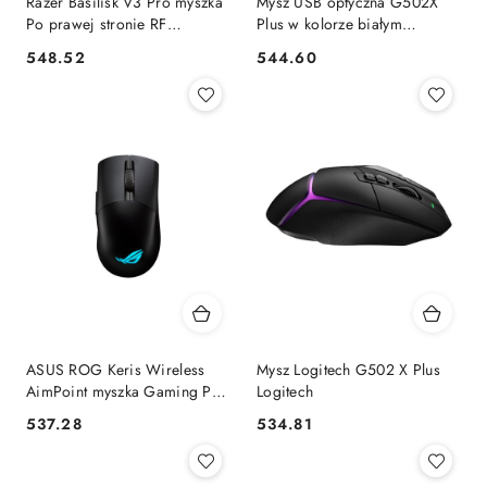
Razer Basilisk V3 Pro myszka
Mysz USB optyczna G502X
Po prawej stronie RF
Plus w kolorze białym
Wireless + Bluetooth + USB
Logitech Logitech
548.52
544.60
Cena:
Cena:
Type-C Optyczny 30000 DPI
RAZER
ASUS ROG Keris Wireless
Mysz Logitech G502 X Plus
AimPoint myszka Gaming Po
Logitech
prawej stronie RF Wireless +
537.28
534.81
Cena:
Cena:
Bluetooth + USB Type-C
Optyczny 36000 DPI ASUS