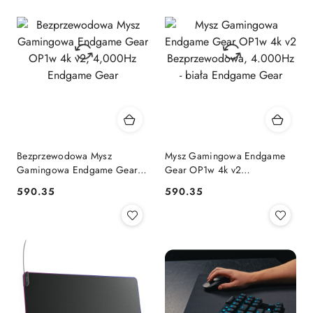
Bezprzewodowa Mysz
Mysz Gamingowa Endgame
Gamingowa Endgame Gear
Gear OP1w 4k v2
OP1w 4k v2, 4,000Hz
Bezprzewodowa, 4.000Hz -
590.35
590.35
Cena:
Cena:
Endgame Gear
biała Endgame Gear