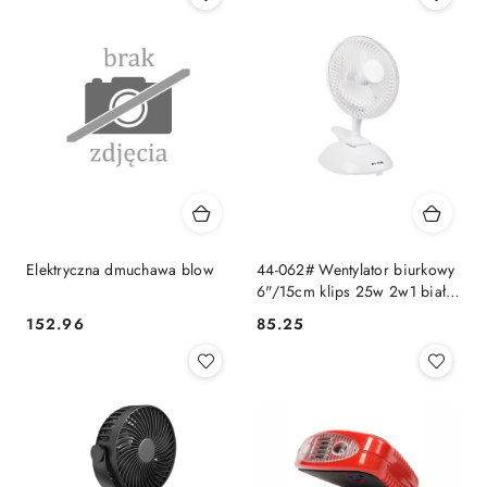
Elektryczna dmuchawa blow
44-062# Wentylator biurkowy
6"/15cm klips 25w 2w1 biały
Blow
152.96
85.25
Cena:
Cena: