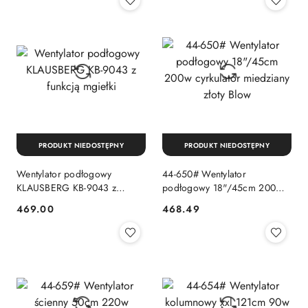
PRODUKT NIEDOSTĘPNY
PRODUKT NIEDOSTĘPNY
Wentylator podłogowy
44-650# Wentylator
KLAUSBERG KB-9043 z
podłogowy 18"/45cm 200w
funkcją mgiełki
cyrkulator miedziany złoty
469.00
468.49
Cena:
Cena:
Blow