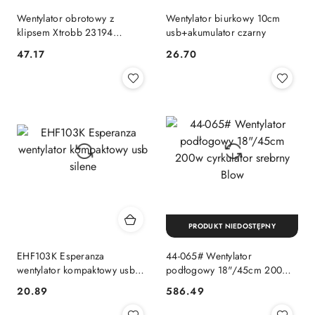
Wentylator obrotowy z
Wentylator biurkowy 10cm
klipsem Xtrobb 23194
usb+akumulator czarny
XTROBB
47.17
26.70
Cena:
Cena:
PRODUKT NIEDOSTĘPNY
EHF103K Esperanza
44-065# Wentylator
wentylator kompaktowy usb
podłogowy 18"/45cm 200w
silene
cyrkulator srebrny Blow
20.89
586.49
Cena:
Cena: