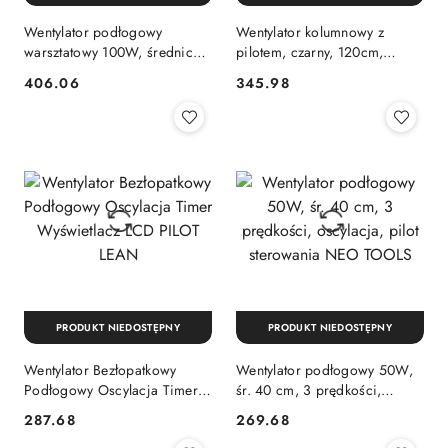
Wentylator podłogowy
Wentylator kolumnowy z
warsztatowy 100W, średnica
pilotem, czarny, 120cm,
45 cm, 3 prędkości,
klausberg Klausberg
406.06
345.98
Cena:
Cena:
oscylacja NEO TOOLS
PRODUKT NIEDOSTĘPNY
PRODUKT NIEDOSTĘPNY
Wentylator Bezłopatkowy
Wentylator podłogowy 50W,
Podłogowy Oscylacja Timer
śr. 40 cm, 3 prędkości,
Wyświetlacz LCD PILOT LEAN
oscylacja, pilot sterowania
287.68
269.68
Cena:
Cena:
NEO TOOLS