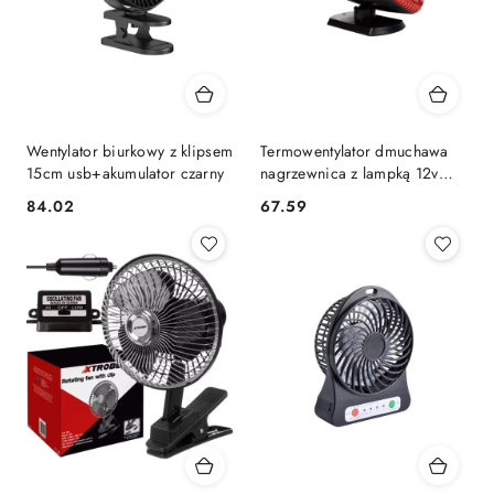
Wentylator biurkowy z klipsem
Termowentylator dmuchawa
15cm usb+akumulator czarny
nagrzewnica z lampką 12v
amio-01326 AMiO
84.02
67.59
Cena:
Cena: