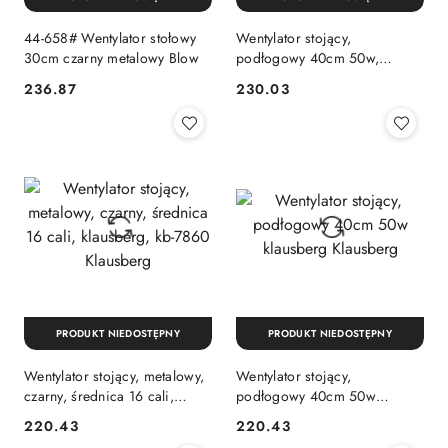
44-658# Wentylator stołowy
Wentylator stojący,
30cm czarny metalowy Blow
podłogowy 40cm 50w,
miedziany, klausberg
236.87
230.03
Cena:
Cena:
Klausberg
PRODUKT NIEDOSTĘPNY
PRODUKT NIEDOSTĘPNY
Wentylator stojący, metalowy,
Wentylator stojący,
czarny, średnica 16 cali,
podłogowy 40cm 50w
klausberg, kb-7860 Klausberg
klausberg Klausberg
220.43
220.43
Cena:
Cena: