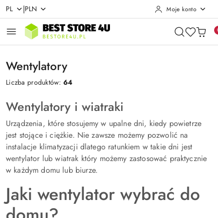
|
PL
PLN
Moje konto
Przejdź do treści głównej
Przejdź do wyszukiwarki
Przejdź do moje konto
Przejdź do menu głównego
Przejdź do stopki
Wentylatory
Liczba produktów:
64
Wentylatory i wiatraki
Urządzenia, które stosujemy w upalne dni, kiedy powietrze
jest stojące i ciężkie. Nie zawsze możemy pozwolić na
instalacje klimatyzacji dlatego ratunkiem w takie dni jest
wentylator lub wiatrak który możemy zastosować praktycznie
w każdym domu lub biurze.
Jaki wentylator wybrać do
domu?