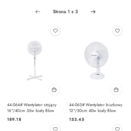
według
sortowanie:
Cena
(malejąco).
44-064# Wentylator stojący
44-063# Wentylator biurkowy
16"/40cm 55w biały Blow
12"/30cm 40w biały Blow
189.18
153.45
Cena:
Cena: