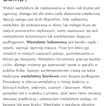
Wybór wentylatora do zastosowania w domu lub biurze jest
ogromny, dlatego też dla wielu osób dokonanie ostatecznej
decyzji zakupu jest dość kłopotliwa. Gdy wybieramy
wentylator do zastosowania w domu lub małego biura do
małych powierzchni użytkowych, warto zastanowić się nad
wentylatorem kolumnowym lub wentylatorem stojącym
podłogowym.
Wentylator kolumnowy
jest bardzo wąski i
wysoki, zajmuje najmniej miejsca. Poza tym łatwo go
umieścić w różnych czesciach pokoju, pomieszczenia w
którym go stosujemy. Wentylator kolumnowy pracuje bardzo
cicho, dlatego możemy go zastosować nawet w sypialni w
poblizu łóżka. Sporym zainteresowaniem cieszą się także
tradycyjne
wentylatory biurkowe
oraz stojące podłogowe.
Posiadamy w ofercie wentylatory o różnej średnicy w
kolorach białym, srebrnym, czarnym i beżowym. Warto
pomyśleć też o wiatraku z pilotem, dziki temu łatwo możemy
sterować prędkością i ustawieniem wentylatora siedząc na
kanapie lub przy biurku. Wentylator z regulacja obrotów