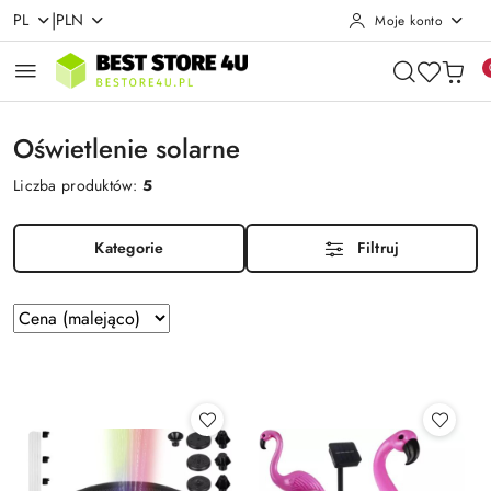
|
PL
PLN
Moje konto
Przejdź do treści głównej
Przejdź do wyszukiwarki
Przejdź do moje konto
Przejdź do menu głównego
Przejdź do stopki
Oświetlenie solarne
Liczba produktów:
5
Kategorie
Filtruj
Zastosowano
Sortuj
według
sortowanie:
Cena
(malejąco).