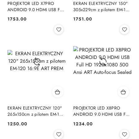
PROJEKTOR LED X7PRO
EKRAN ELEKTRYCZNY 150"
ANDROID 9.0 HDMI USB Full
305x229cm z pilotem EM-150
HD 1920x1080 600 Ansi ART
4:3E ART PREM
1753.00
1751.00
Cena:
Cena:
Auto-focus
EKRAN ELEKTRYCZNY 120"
PROJEKTOR LED X8PRO
265x150cm z pilotem EM-120
ANDROID 9.0 HDMI USB Full
16:9E ART PREM
HD 1920x1080 500 Ansi ART
1250.00
1234.00
Cena:
Cena:
Auto-focus Sealed