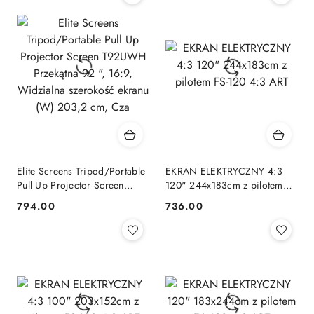
Elite Screens Tripod/Portable
EKRAN ELEKTRYCZNY 4:3
Pull Up Projector Screen
120" 244x183cm z pilotem
T92UWH Przekątna 92 ",
FS-120 4:3 ART
794.00
736.00
Cena:
Cena:
16:9, Widzialna szerokość
ekranu (W) 203,2 cm, Cza