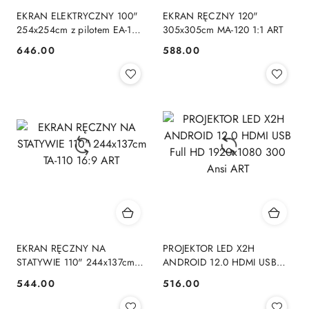
EKRAN ELEKTRYCZNY 100"
EKRAN RĘCZNY 120"
254x254cm z pilotem EA-100
305x305cm MA-120 1:1 ART
1:1 ART
646.00
588.00
Cena:
Cena:
EKRAN RĘCZNY NA
PROJEKTOR LED X2H
STATYWIE 110" 244x137cm
ANDROID 12.0 HDMI USB
TA-110 16:9 ART
Full HD 1920x1080 300 Ansi
544.00
516.00
Cena:
Cena:
ART