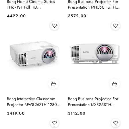
Benq Home Cinema Series
Benq Business Projector For
TH671ST Full HD
Presentation MH560 Full HD
(1920x1080), 3000 ANSI
(1920x1080), 3800 ANSI
4422.00
3572.00
Cena:
Cena:
lumens, 10.000:1, White
lumens, White, Pure Clarity
with Crystal Glass Len
Benq Interactive Classroom
Benq Business Projector For
Projector MW826STH 1280 x
Presentation MX825STH
800 pixels, WUXGA
WUXGA (1920x1200), 3500
3419.00
3112.00
Cena:
Cena:
(1920x1200), 3500 ANSI
ANSI lumens, White, Lamp
lumens, White, Lamp warranty
warranty 12 month(s)
12 m