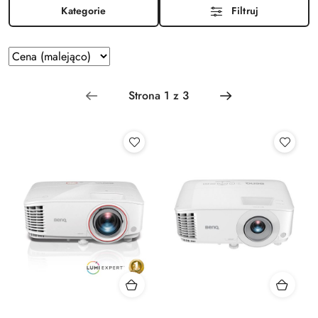
Kategorie
Filtruj
Zastosowano
Sortuj
według
sortowanie:
Cena
(malejąco).