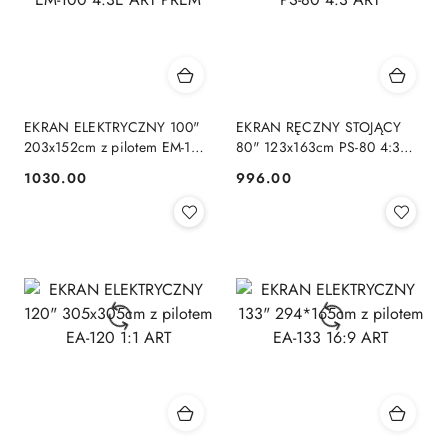
EKRAN ELEKTRYCZNY 100"
EKRAN RĘCZNY STOJĄCY
203x152cm z pilotem EM-100
80" 123x163cm PS-80 4:3
4:3E ART PREM
ART
1030.00
996.00
Cena:
Cena: