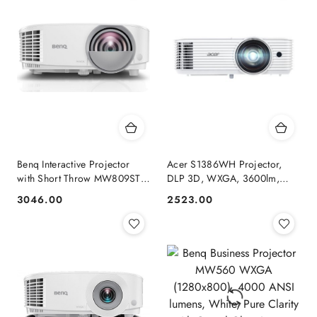
Benq Interactive Projector
Acer S1386WH Projector,
with Short Throw MW809STH
DLP 3D, WXGA, 3600lm,
WXGA (1280x800), 3500
20000/1 | Acer
3046.00
2523.00
Cena:
Cena:
ANSI lumens, White, Lamp
warranty 12 month(s)