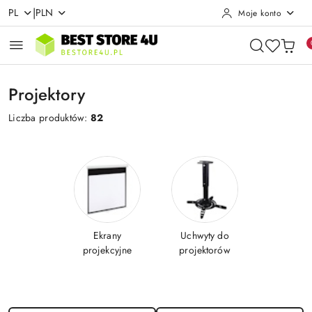
|
PL
PLN
Moje konto
Przejdź do treści głównej
Przejdź do wyszukiwarki
Przejdź do moje konto
Przejdź do menu głównego
Przejdź do stopki
Projektory
Liczba produktów:
82
Ekrany
Uchwyty do
projekcyjne
projektorów