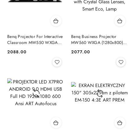
Benq Projector For Interactive
Benq Business Projector
Classroom MW550 WXGA
MW560 WXGA (1280x800),
(1280x800), 3600 ANSI
4000 ANSI lumens, White,
2088.00
2077.00
Cena:
Cena:
lumens, White
Pure Clarity with Crystal Glass
Lenses, Smart Eco, Lamp