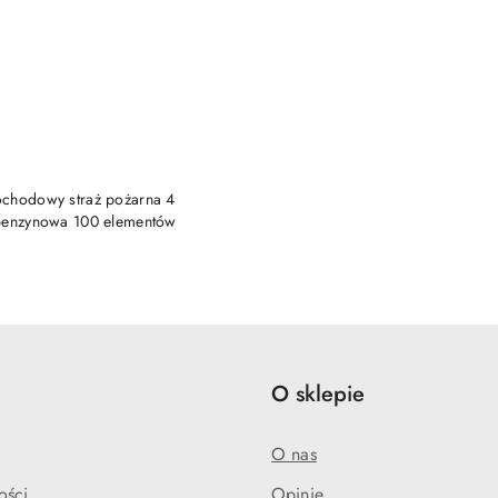
DUKT NIEDOSTĘPNY
chodowy straż pożarna 4
benzynowa 100 elementów
e
O sklepie
O nas
ości
Opinie