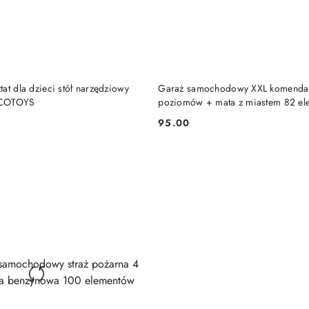
DUKT NIEDOSTĘPNY
PRODUKT NIEDOSTĘP
at dla dzieci stół narzędziowy
Garaż samochodowy XXL komenda p
ECOTOYS
poziomów + mata z miastem 82 el
95.00
Cena: