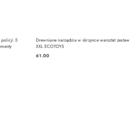
NY
PRODUKT NIEDOSTĘPNY
olicji 5
Drewniane narzędzia w skrzynce warsztat zestaw
ementy
XXL ECOTOYS
61.00
Cena: