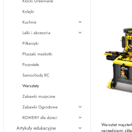
Klocki Drewniane
Kolejki
Kuchnie
Lalki i akcesoria
Piłkarzyki
Pluszaki maskotki
Pozostałe
Samochody RC
Warsztaty
Zabawki muzyczne
Zabawki Ogrodowe
ROWERY dla dzieci
Warsztat majster
Artykuły edukacyjne
narzędziami skł