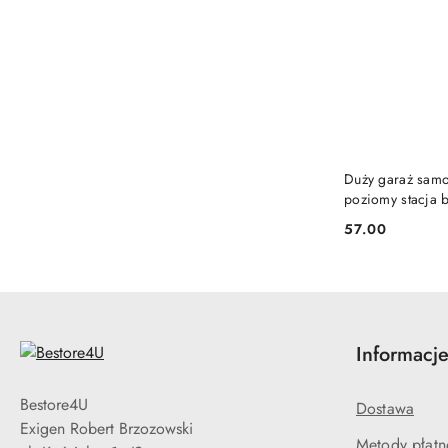
PRO
Duży garaż samo
poziomy stacja 
57.00
Cena:
Informacj
Bestore4U
Dostawa
Exigen Robert Brzozowski
Metody płatn