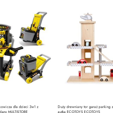
DO KOSZYKA
DO KOSZYKA
kowicza dla dzieci 3w1 z
Duży drewniany tor garaż parking 
adany MULTISTORE
autka ECOTOYS ECOTOYS