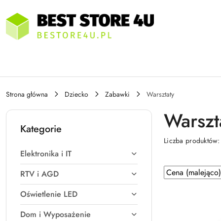
Przejdź do treści głównej
Przejdź do wyszukiwarki
Przejdź do moje konto
Przejdź do menu głównego
Przejdź do stopki
Strona główna
Dziecko
Zabawki
Warsztaty
Warszt
Kategorie
Liczba produktów
Elektronika i IT
Zastosowano
Sortuj
RTV i AGD
według
sortowanie:
Oświetlenie LED
Cena
(malejąco).
Dom i Wyposażenie