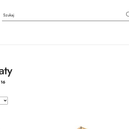
aty
:
16