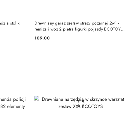
NY
PRODUKT NIEDOSTĘPNY
dzia stolik
Drewniany garaż zestaw straży pożarnej 2w1 -
remiza i wóz 2 piętra figurki pojazdy ECOTOYS
ECOTOYS
109.00
Cena: