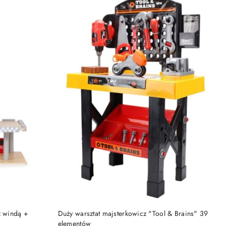
DO KOSZYKA
z windą +
Duży warsztat majsterkowicz "Tool & Brains" 39
elementów