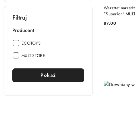
Warsztat narzędz
"Superior" MUL
Filtruj
87.00
Cena:
Producent
Producent:
ECOTOYS
Producent:
MULTISTORE
Pokaż