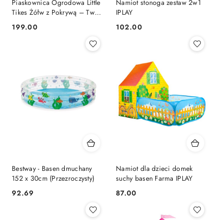
Piaskownica Ogrodowa Little
Namiot stonoga zestaw 2w1
Tikes Żółw z Pokrywą – Twój
IPLAY
Własny Plac Zabaw w
199.00
102.00
Cena:
Cena:
Ogrodzie!
Bestway - Basen dmuchany
Namiot dla dzieci domek
152 x 30cm (Przezroczysty)
suchy basen Farma IPLAY
92.69
87.00
Cena:
Cena: