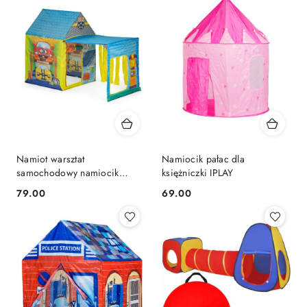
Namiot warsztat
Namiocik pałac dla
samochodowy namiocik
księżniczki IPLAY
mechanika dla dzieci
79.00
69.00
Cena:
Cena: