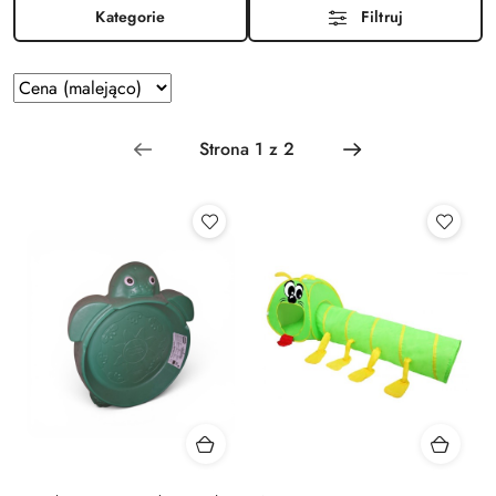
Kategorie
Filtruj
Zastosowano
Sortuj
według
sortowanie:
Cena
(malejąco).