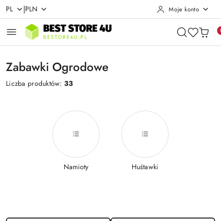
|
PL
PLN
Moje konto
Przejdź do treści głównej
Przejdź do wyszukiwarki
Przejdź do moje konto
Przejdź do menu głównego
Przejdź do stopki
Zabawki Ogrodowe
Liczba produktów:
33
Namioty
Huśtawki