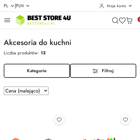
|
PL
PLN
Moje konto
Przejdź do treści głównej
Przejdź do wyszukiwarki
Przejdź do moje konto
Przejdź do menu głównego
Przejdź do stopki
Akcesoria do kuchni
Liczba produktów:
13
Kategorie
Filtruj
Zastosowano
Sortuj
według
sortowanie:
Cena
(malejąco).