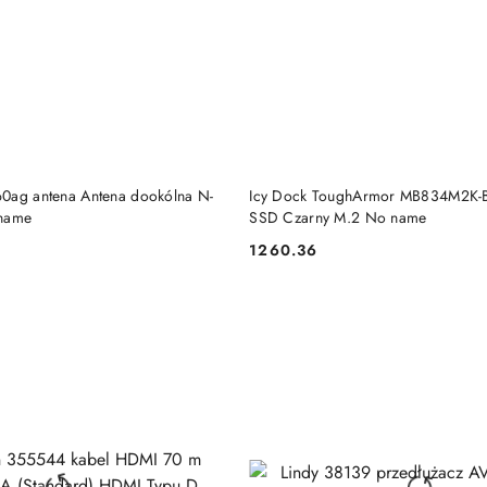
DO KOSZYKA
DO KOSZYKA
0ag antena Antena dookólna N-
Icy Dock ToughArmor MB834M2K
 name
SSD Czarny M.2 No name
1260.36
Cena: