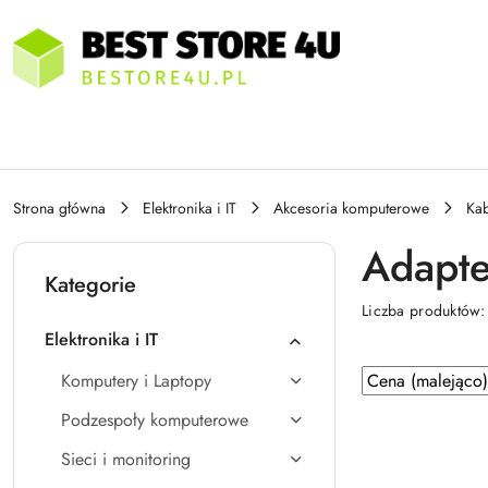
Przejdź do treści głównej
Przejdź do wyszukiwarki
Przejdź do moje konto
Przejdź do menu głównego
Przejdź do stopki
Strona główna
Elektronika i IT
Akcesoria komputerowe
Kab
Adapte
Kategorie
Liczba produktów
Elektronika i IT
Zastosowano
Sortuj
Komputery i Laptopy
według
sortowanie:
Podzespoły komputerowe
Cena
(malejąco).
Sieci i monitoring