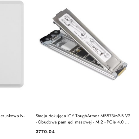
DO KOSZYKA
ierunkowa N-
Stacja dokująca ICY ToughArmor MB873MP-B V2
- Obudowa pamięci masowej - M.2 - PCIe 4.0 No
name
3770.04
Cena: