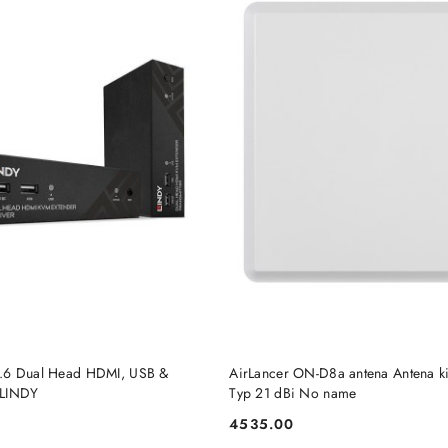
DO KOSZYKA
DO KOSZYKA
.6 Dual Head HDMI, USB &
AirLancer ON-D8a antena Antena k
 LINDY
Typ 21 dBi No name
4535.00
Cena: