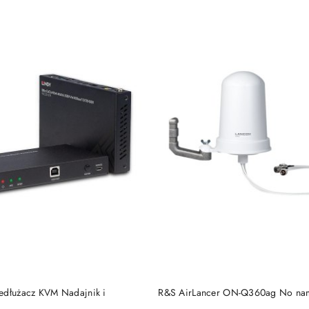
DO KOSZYKA
DO KOSZYKA
edłużacz KVM Nadajnik i
R&S AirLancer ON-Q360ag No na
Y