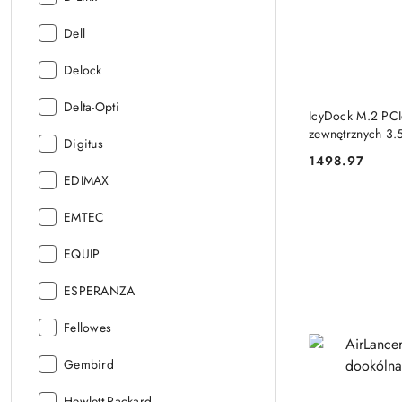
Producent:
Dell
Producent:
Delock
Producent:
Delta-Opti
IcyDock M.2 PC
zewnętrznych 3.
Producent:
Digitus
1498.97
Cena:
Producent:
EDIMAX
Producent:
EMTEC
Producent:
EQUIP
Producent:
ESPERANZA
Producent:
Fellowes
Producent:
Gembird
Producent:
Hewlett-Packard