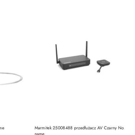
DO KOSZYKA
me
Marmitek 25008488 przedłużacz AV Czarny No
name