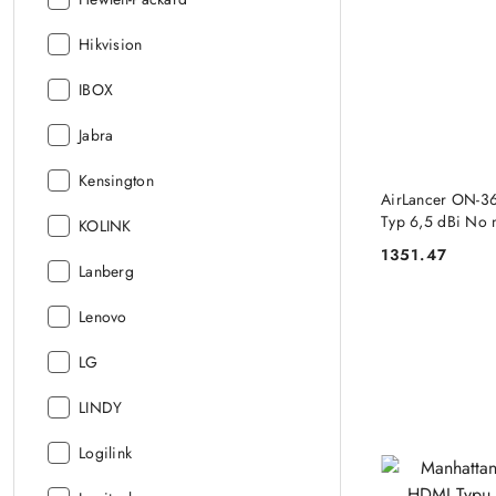
Producent:
Hikvision
Producent:
IBOX
Producent:
Jabra
Producent:
Kensington
AirLancer ON-36
Typ 6,5 dBi No
Producent:
KOLINK
1351.47
Cena:
Producent:
Lanberg
Producent:
Lenovo
Producent:
LG
Producent:
LINDY
Producent:
Logilink