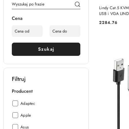
Lindy Cat.5 KV
USB i VGA LIN
Cena
2284.76
Cena:
Szukaj
Filtruj
Producent
Producent:
Adaptec
Producent:
Apple
Producent:
Asus