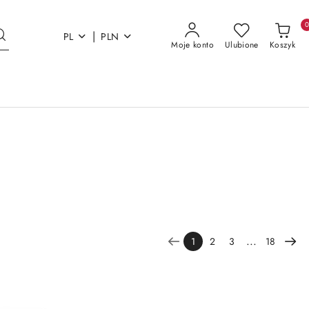
|
PL
PLN
Moje konto
Ulubione
Koszyk
...
1
2
3
18