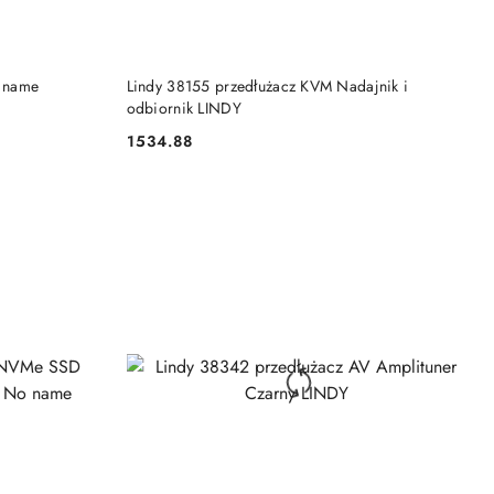
DO KOSZYKA
 name
Lindy 38155 przedłużacz KVM Nadajnik i
odbiornik LINDY
1534.88
Cena: