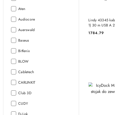
Producent:
Aten
Producent:
Audiocore
Lindy 43345 kab
1) 30 m USB A 2
Producent:
Auerswald
LINDY
1784.79
Cena:
Producent:
Baseus
Producent:
Bitfenix
Producent:
BLOW
Producent:
Cabletech
Producent:
CARLINKIT
Producent:
Club 3D
Producent:
CUDY
Producent:
D-Link