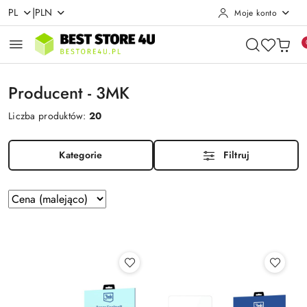
|
PL
PLN
Moje konto
Przejdź do treści głównej
Przejdź do wyszukiwarki
Przejdź do moje konto
Przejdź do menu głównego
Przejdź do stopki
Producent - 3MK
Liczba produktów:
20
Kategorie
Filtruj
Zastosowano
Sortuj
według
sortowanie:
Cena
(malejąco).