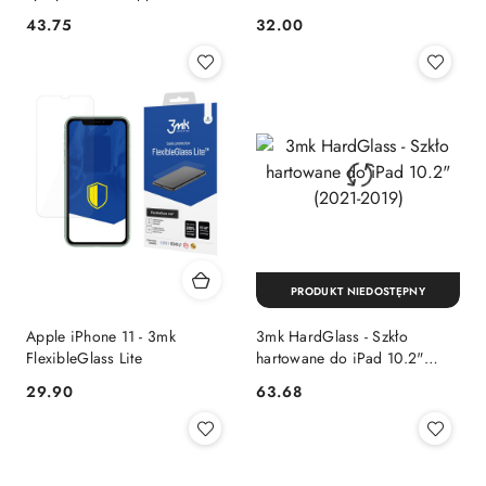
mini 6 / mini 7
na Cały Ekran
43.75
32.00
Cena:
Cena:
PRODUKT NIEDOSTĘPNY
Apple iPhone 11 - 3mk
3mk HardGlass - Szkło
FlexibleGlass Lite
hartowane do iPad 10.2"
(2021-2019)
29.90
63.68
Cena:
Cena: