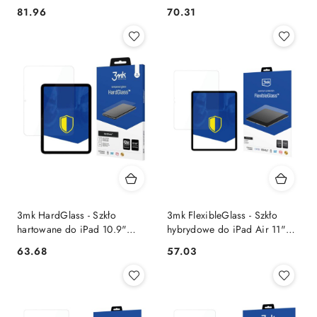
(M4, 2024) (2 szt.)
MacBook Neo (A18 Pro) 3mk
81.96
70.31
Cena:
Cena:
3mk HardGlass - Szkło
3mk FlexibleGlass - Szkło
hartowane do iPad 10.9"
hybrydowe do iPad Air 11"
(2022)
(M2, 2024)
63.68
57.03
Cena:
Cena: