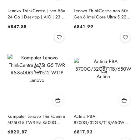
Lenovo ThinkCentre | neo 55a
Lenovo ThinkCentre neo 50s
24 G6 | Desktop | AIO | 23.8
Gen 6 Intel Core Ultra 5 225
" | FHD | AMD Ryzen 5 | 220
16 GB DDR5-SDRAM 512 GB
6847.88
6841.99
Cena:
Cena:
| Internal memory 16 GB |
SSD Windows 11 Pro SFF PC
SODIMM DDR5 | So Lenovo
Czarny Lenovo
Komputer Lenovo ThinkCentre
Actina PBA
M75t G5 TWR R5-8500G
8700G/32GB/1TB/650W
16/512 W11P Lenovo
Actina
6820.87
6817.93
Cena:
Cena: