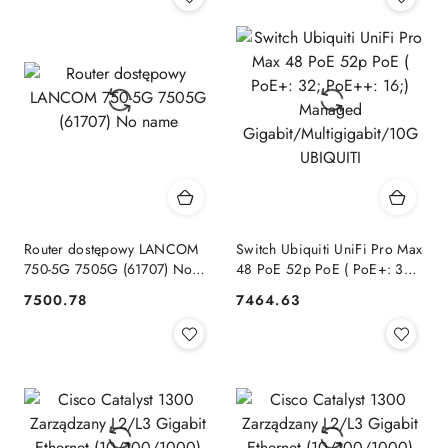
Router dostępowy LANCOM
Switch Ubiquiti UniFi Pro Max
750-5G 7505G (61707) No
48 PoE 52p PoE ( PoE+: 32;
name
PoE++: 16;) Managed
7500.78
7464.63
Cena:
Cena:
Gigabit/Multigigabit/10G
UBIQUITI