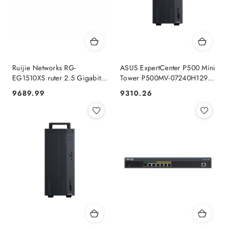
Ruijie Networks RG-
ASUS ExpertCenter P500 Mini
EG1510XS ruter 2.5 Gigabit
Tower P500MV-07240H129X
Ethernet, Gigabit Ethernet
Intel Core 7 240H 32 GB
9689.99
9310.26
Cena:
Cena:
Srebrny Ruijie
DDR5-SDRAM 1 TB SSD
Windows 11 Pro PC Szary No
name