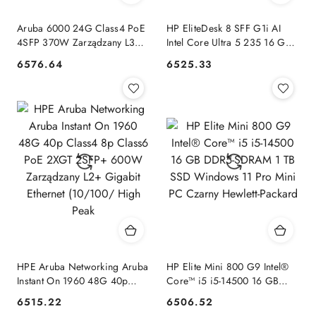
Aruba 6000 24G Class4 PoE
HP EliteDesk 8 SFF G1i AI
4SFP 370W Zarządzany L3
Intel Core Ultra 5 235 16 GB
Gigabit Ethernet
DDR5-SDRAM 512 GB SSD
6576.64
6525.33
Cena:
Cena:
(10/100/1000) Obsługa PoE
Windows 11 Pro PC AI PC
1U Hewlett-Packard
Czarny Hewlett-Packard
HPE Aruba Networking Aruba
HP Elite Mini 800 G9 Intel®
Instant On 1960 48G 40p
Core™ i5 i5-14500 16 GB
Class4 8p Class6 PoE 2XGT
DDR5-SDRAM 1 TB SSD
6515.22
6506.52
Cena:
Cena:
2SFP+ 600W Zarządzany L2+
Windows 11 Pro Mini PC