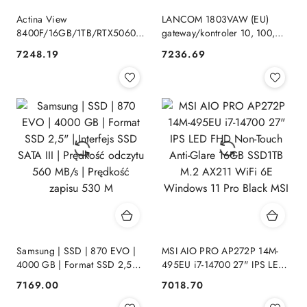
Actina View
LANCOM 1803VAW (EU)
8400F/16GB/1TB/RTX5060/650W
gateway/kontroler 10, 100,
Actina
1000 Mbit/s LANCOME
7248.19
7236.69
Cena:
Cena:
Samsung | SSD | 870 EVO |
MSI AIO PRO AP272P 14M-
4000 GB | Format SSD 2,5" |
495EU i7-14700 27" IPS LED
Interfejs SSD SATA III |
FHD Non-Touch Anti-Glare
7169.00
7018.70
Cena:
Cena:
Prędkość odczytu 560 MB/s |
16GB SSD1TB M.2 AX211
Prędkość zapisu 530 M
WiFi 6E Windows 11 Pro