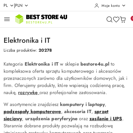
|
PL
PLN
Moje konto
Przejdź do treści głównej
Przejdź do wyszukiwarki
Przejdź do moje konto
Przejdź do menu głównego
Przejdź do stopki
Elektronika i IT
Liczba produktów:
20278
Kategoria
Elektronika i IT
w sklepie
bestore4u.pl
to
kompleksowa oferta sprzętu komputerowego i akcesoriów
przeznaczonych zarówno dla użytkowników domowych, jak i
firm. Oferujemy produkty, które wspierają codzienną pracę,
naukę,
rozrywkę
oraz profesjonalne zastosowania.
W asortymencie znajdziesz
komputery i laptopy
,
podzespoły komputerowe
,
akcesoria IT
,
sprzęt
sieciowy
,
urządzenia peryferyjne
oraz
zasilanie i UPS
.
Starannie dobrane produkty pozwalają na rozbudowę
istniejących zestawów komputerowych oraz tworzenie