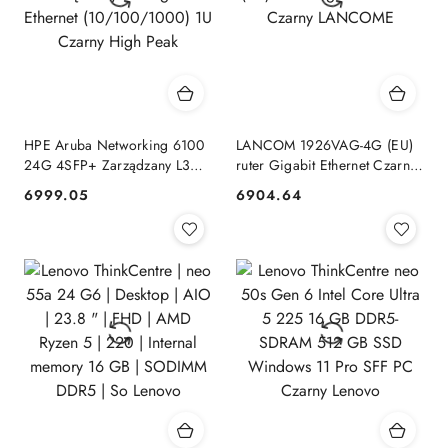
HPE Aruba Networking 6100
LANCOM 1926VAG-4G (EU)
24G 4SFP+ Zarządzany L3
ruter Gigabit Ethernet Czarny
Gigabit Ethernet
LANCOME
6999.05
6904.64
Cena:
Cena:
(10/100/1000) 1U Czarny
High Peak