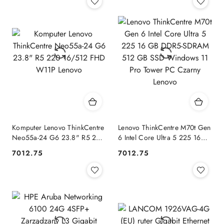
Black MSI
Komputer Lenovo ThinkCentre
Lenovo ThinkCentre M70t Gen
Neo55a-24 G6 23.8" R5 220
6 Intel Core Ultra 5 225 16
16/512 FHD W11P Lenovo
GB DDR5-SDRAM 512 GB
7012.75
7012.75
Cena:
Cena:
SSD Windows 11 Pro Tower
PC Czarny Lenovo