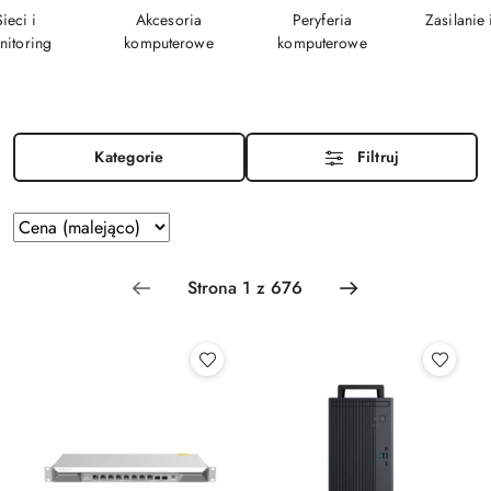
Sieci i
Akcesoria
Peryferia
Zasilanie
nitoring
komputerowe
komputerowe
Kategorie
Filtruj
Zastosowano sortowanie: Cena (malejąco).
Sortuj
według