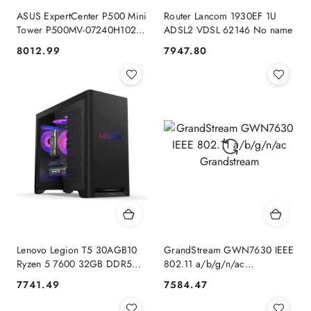
ASUS ExpertCenter P500 Mini
Router Lancom 1930EF 1U
Tower P500MV-07240H102X
ADSL2 VDSL 62146 No name
Intel Core 7 240H 16 GB
8012.99
7947.80
Cena:
Cena:
DDR5-SDRAM 1 TB SSD
Windows 11 Pro PC Szary No
name
Lenovo Legion T5 30AGB10
GrandStream GWN7630 IEEE
Ryzen 5 7600 32GB DDR5
802.11 a/b/g/n/ac
5600 SSD1TB GeForce RTX
Grandstream
7741.49
7584.47
Cena:
Cena:
5060 8GB 500W NoOS
Eclipse Black Lenovo