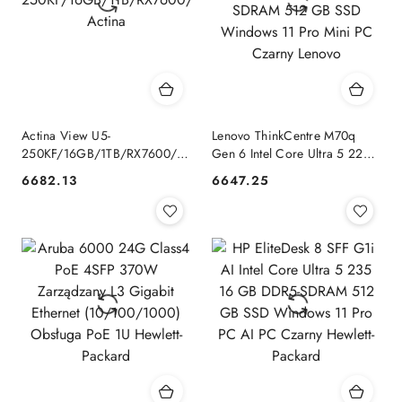
Actina View U5-
Lenovo ThinkCentre M70q
250KF/16GB/1TB/RX7600/650W
Gen 6 Intel Core Ultra 5 225T
Actina
16 GB DDR5-SDRAM 512 GB
6682.13
6647.25
Cena:
Cena:
SSD Windows 11 Pro Mini PC
Czarny Lenovo