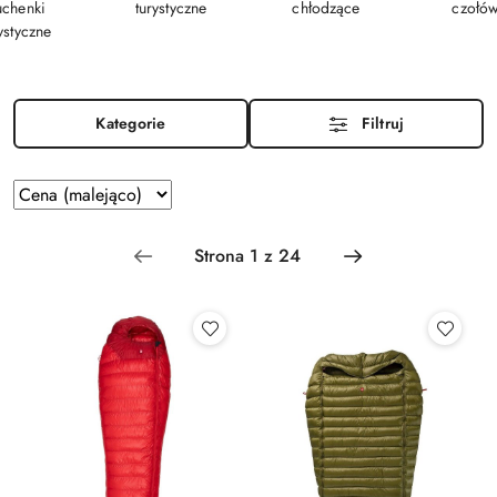
uchenki
turystyczne
chłodzące
czołów
ystyczne
Kategorie
Filtruj
Zastosowano sortowanie: Cena (malejąco).
Sortuj
według