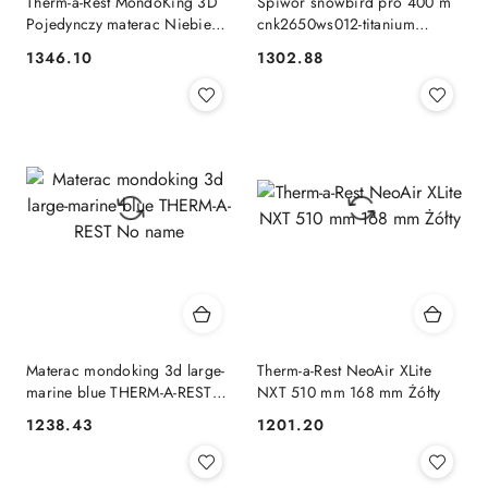
Therm-a-Rest MondoKing 3D
Śpiwór snowbird pro 400 m
Pojedynczy materac Niebieski
cnk2650ws012-titanium
Unisex Thermaltake
orange NATUREHIKE
1346.10
1302.88
Cena:
Cena:
Naturehike
Materac mondoking 3d large-
Therm-a-Rest NeoAir XLite
marine blue THERM-A-REST
NXT 510 mm 168 mm Żółty
No name
1238.43
1201.20
Cena:
Cena: