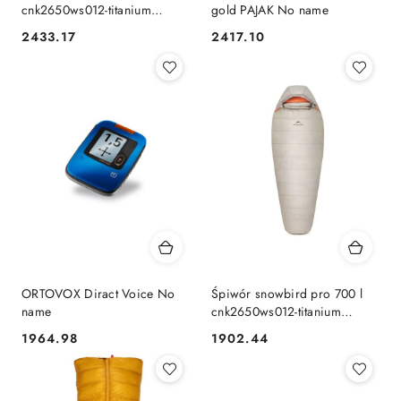
cnk2650ws012-titanium
gold PAJAK No name
orange NATUREHIKE
2433.17
2417.10
Cena:
Cena:
Naturehike
ORTOVOX Diract Voice No
Śpiwór snowbird pro 700 l
name
cnk2650ws012-titanium
orange NATUREHIKE
1964.98
1902.44
Cena:
Cena:
Naturehike