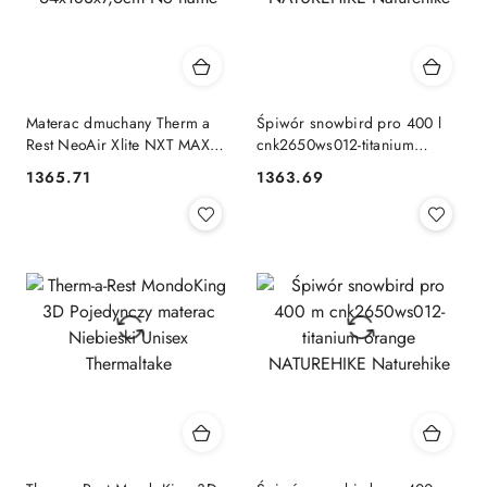
Materac dmuchany Therm a
Śpiwór snowbird pro 400 l
Rest NeoAir Xlite NXT MAX
cnk2650ws012-titanium
RW - solar flare
orange NATUREHIKE
1365.71
1363.69
Cena:
Cena:
64x183x7,6cm No name
Naturehike