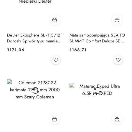
Deuter Exosphere SL -11C/12F
Mata samopompująca SEA TO
Dorosły Śpiwór typu mumia
SUMMIT Comfort Deluxe SEA
Ripstop Niebieski Deuter
TO SUMMIT
1171.06
1168.71
Cena:
Cena: