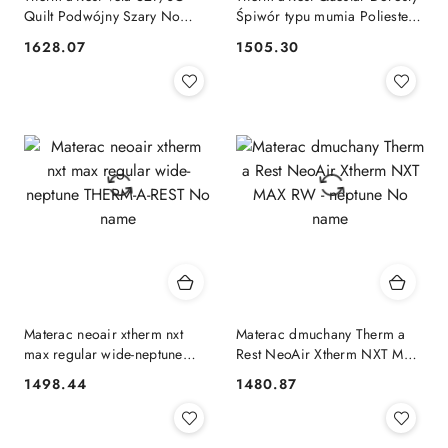
Quilt Podwójny Szary No
Śpiwór typu mumia Poliester
name
Zielony, Żółty No name
1628.07
1505.30
Cena:
Cena:
Materac neoair xtherm nxt
Materac dmuchany Therm a
max regular wide-neptune
Rest NeoAir Xtherm NXT MAX
THERM-A-REST No name
RW - neptune No name
1498.44
1480.87
Cena:
Cena: