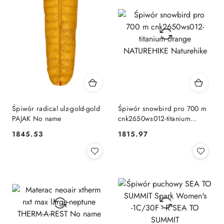
Śpiwór radical ulz-gold-gold
Śpiwór snowbird pro 700 m
PAJAK No name
cnk2650ws012-titanium
orange NATUREHIKE
1845.53
1815.97
Cena:
Cena:
Naturehike