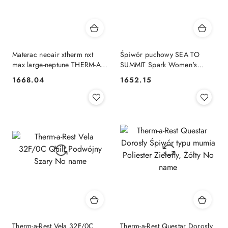
Materac neoair xtherm nxt
Śpiwór puchowy SEA TO
max large-neptune THERM-A-
SUMMIT Spark Women's
REST No name
-1C/30F - R SEA TO SUMMIT
1668.04
1652.15
Cena:
Cena:
Therm-a-Rest Vela 32F/0C
Therm-a-Rest Questar Dorosły