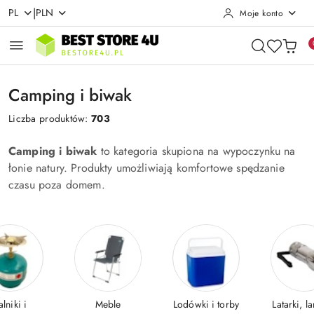
|
PL
PLN
Moje konto
Przejdź do treści głównej
Przejdź do wyszukiwarki
Przejdź do moje konto
Przejdź do menu głównego
Przejdź do stopki
Camping i biwak
Liczba produktów:
703
Camping i biwak
to kategoria skupiona na wypoczynku na
łonie natury. Produkty umożliwiają komfortowe spędzanie
czasu poza domem.
alniki i
Meble
Lodówki i torby
Latarki, l