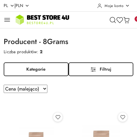
|
PL
PLN
Moje konto
Przejdź do treści głównej
Przejdź do wyszukiwarki
Przejdź do moje konto
Przejdź do menu głównego
Przejdź do stopki
Producent - 8Grams
Liczba produktów:
2
Kategorie
Filtruj
Zastosowano
Sortuj
według
sortowanie:
Cena
(malejąco).