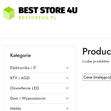
Przejdź do treści głównej
Przejdź do wyszukiwarki
Przejdź do moje konto
Przejdź do menu głównego
Przejdź do stopki
Produ
Kategorie
Liczba produktów
Elektronika i IT
Zastosowano
Sortuj
RTV i AGD
według
sortowanie:
Oświetlenie LED
Cena
(malejąco).
Dom i Wyposażenie
Meble