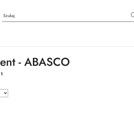
cent - ABASCO
:
1