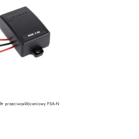
DO KOSZYKA
tr przeciwzakłóceniowy F5A-N