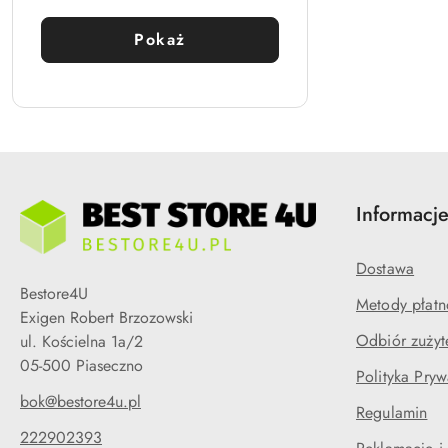
Pokaż
Informacj
Dostawa
Bestore4U
Metody płatn
Exigen Robert Brzozowski
Odbiór zużyt
ul. Kościelna 1a/2
05-500 Piaseczno
Polityka Pryw
bok@bestore4u.pl
Regulamin
222902393