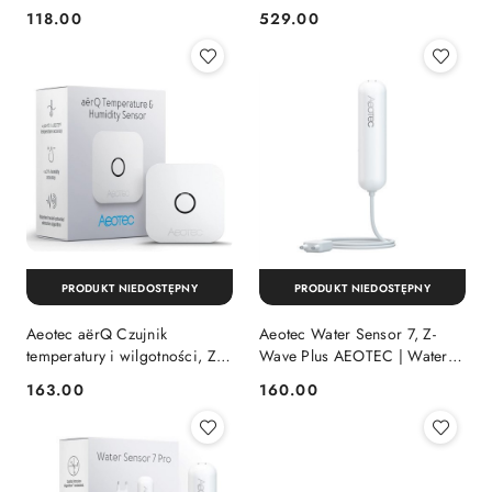
EU, Z-Wave, Zigbee 3.0, WiFi
118.00
529.00
Cena:
Cena:
AEOTEC | GP-AEOHUBV3EU
| Smart Home Hub | Z-Wa
PRODUKT NIEDOSTĘPNY
PRODUKT NIEDOSTĘPNY
Aeotec aërQ Czujnik
Aeotec Water Sensor 7, Z-
temperatury i wilgotności, Z-
Wave Plus AEOTEC | Water
Wave Plus AEOTEC | aërQ |
Sensor 7, Z-Wave Plus
163.00
160.00
Cena:
Cena:
Czujnik temperatury i
wilgotności