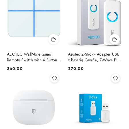
AEOTEC WallMote Quad
Aeotec Z-Stick - Adapter USB
Remote Switch with 4 Buttons
z baterią Gen5+, Z-Wave Plus
Z-Wave
AEOTEC | Gen5+ | Z-Stick -
360.00
270.00
Cena:
Cena:
Adapter USB z baterią | Biały