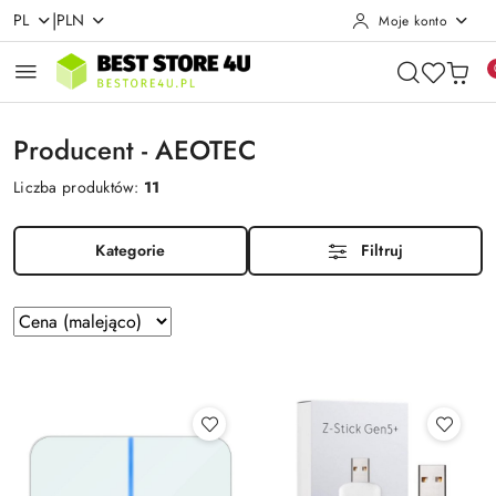
|
PL
PLN
Moje konto
Przejdź do treści głównej
Przejdź do wyszukiwarki
Przejdź do moje konto
Przejdź do menu głównego
Przejdź do stopki
Producent - AEOTEC
Liczba produktów:
11
Kategorie
Filtruj
Zastosowano
Sortuj
według
sortowanie:
Cena
(malejąco).