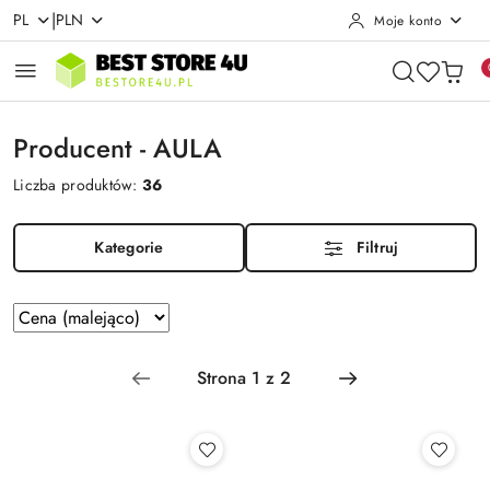
|
PL
PLN
Moje konto
Przejdź do treści głównej
Przejdź do wyszukiwarki
Przejdź do moje konto
Przejdź do menu głównego
Przejdź do stopki
Producent - AULA
Liczba produktów:
36
Kategorie
Filtruj
Zastosowano
Sortuj
według
sortowanie:
Cena
(malejąco).