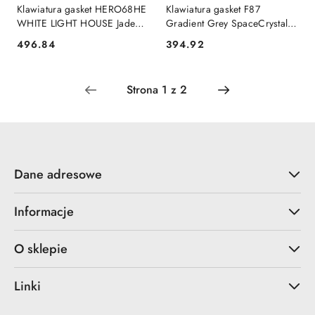
Klawiatura gasket HERO68HE
Klawiatura gasket F87
WHITE LIGHT HOUSE Jade
Gradient Grey SpaceCrystal
King switch RGB AULA AULA
switch RGB AULA AULA
496.84
394.92
Cena:
Cena:
Dane adresowe
Informacje
O sklepie
Linki