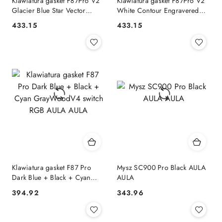
Klawiatura gasket F87Pro V2
Klawiatura gasket F87Pro V2
Glacier Blue Star Vector
White Contour Engravered
switch RGB AULA AULA
Star Vector switch RGB AULA
433.15
433.15
Cena:
Cena:
AULA
Klawiatura gasket F87 Pro
Mysz SC900 Pro Black AULA
Dark Blue + Black + Cyan
AULA
GrayWoodV4 switch RGB
394.92
343.96
Cena:
Cena:
AULA AULA