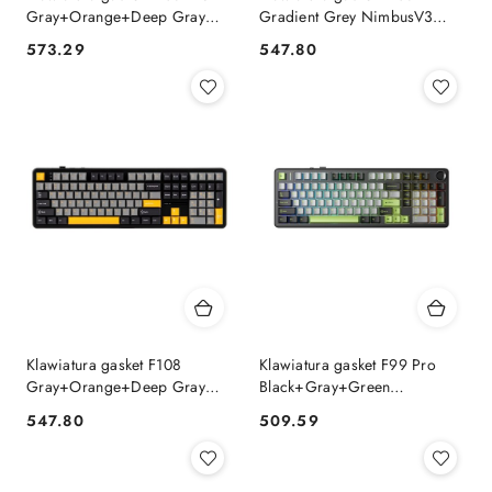
Gray+Orange+Deep Gray
Gradient Grey NimbusV3
Reaper switch RGB AULA
switch RGB AULA AULA
573.29
547.80
Cena:
Cena:
AULA
Klawiatura gasket F108
Klawiatura gasket F99 Pro
Gray+Orange+Deep Gray
Black+Gray+Green
Volcano switch RGB AULA
GrayWood switch RGB AULA
547.80
509.59
Cena:
Cena:
AULA
AULA