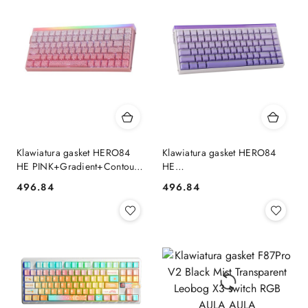
Klawiatura gasket HERO84
Klawiatura gasket HERO84
HE PINK+Gradient+Contour
HE
Dragon King switch RGB
White+Purple+Gradient+LIGHT
496.84
496.84
Cena:
Cena:
AULA AULA
JadeKing switch RGB AULA
AULA