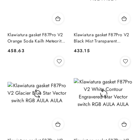
Klawiatura gasket F87Pro V2
Klawiatura gasket F87Pro V2
Orange Soda Kailh Meteorite
Black Mist Transparent
Ice Cream switch RGB AULA
Leobog X3 switch RGB AULA
458.63
433.15
Cena:
Cena:
AULA
AULA