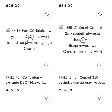
WWAN - 802.11b/g/n -
695.29
554.09
Cena:
Cena:
Desktop AVM
FRITZ!Fon C6 Telefon w
FRITZ! Smart Control 350
systemie DECT Nazwa i
czujnik otwarcia drzwi/okien
identyfikacja dzwoniącego
Bezprzewodowy Okno/drzwi
486.59
284.33
Cena:
Cena:
Czarny
Biały AVM