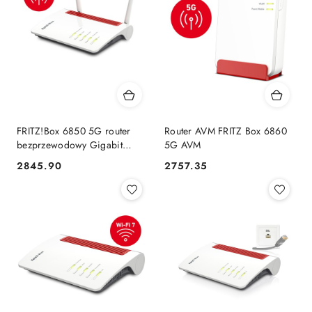
FRITZ!Box 6850 5G router
Router AVM FRITZ Box 6860
bezprzewodowy Gigabit
5G AVM
Ethernet Dual-band (2.4
2845.90
2757.35
Cena:
Cena:
GHz/5 GHz) Czarny,
Czerwony, Biały AVM