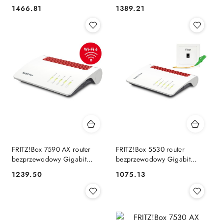
Ethernet Dual-band (2.4
(2.4 GHz/5 GHz) Biały AVM
1466.81
1389.21
Cena:
Cena:
GHz/5 GHz) 4G Biały
FRITZ!Box 7590 AX router
FRITZ!Box 5530 router
bezprzewodowy Gigabit
bezprzewodowy Gigabit
Ethernet Dual-band (2.4
Ethernet Dual-band (2.4
1239.50
1075.13
Cena:
Cena:
GHz/5 GHz) Biały
GHz/5 GHz) Biały AVM