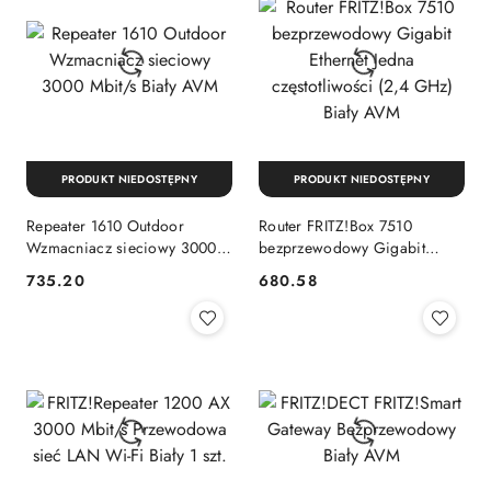
PRODUKT NIEDOSTĘPNY
PRODUKT NIEDOSTĘPNY
Repeater 1610 Outdoor
Router FRITZ!Box 7510
Wzmacniacz sieciowy 3000
bezprzewodowy Gigabit
Mbit/s Biały AVM
Ethernet Jedna częstotliwości
735.20
680.58
Cena:
Cena:
(2,4 GHz) Biały AVM