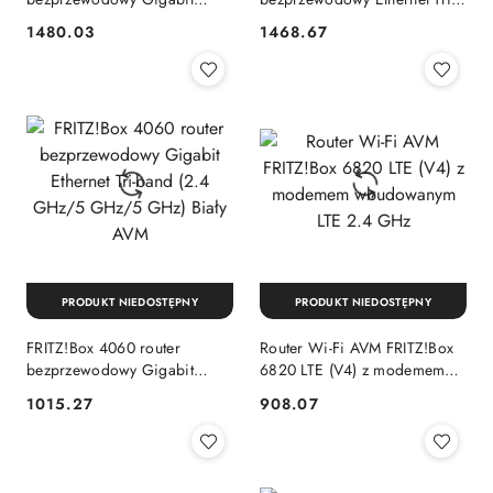
Ethernet Dual-band (2.4
band (2.4 GHz/5 GHz/5
1480.03
1468.67
Cena:
Cena:
GHz/5 GHz) Biały
GHz) Czerwony, Biały
PRODUKT NIEDOSTĘPNY
PRODUKT NIEDOSTĘPNY
FRITZ!Box 4060 router
Router Wi-Fi AVM FRITZ!Box
bezprzewodowy Gigabit
6820 LTE (V4) z modemem
Ethernet Tri-band (2.4 GHz/5
wbudowanym LTE 2.4 GHz
1015.27
908.07
Cena:
Cena:
GHz/5 GHz) Biały AVM