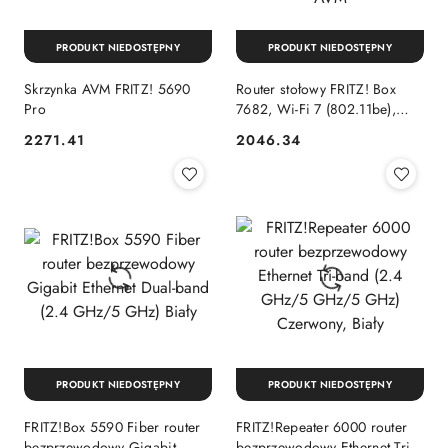
PRODUKT NIEDOSTĘPNY
PRODUKT NIEDOSTĘPNY
Skrzynka AVM FRITZ! 5690
Router stołowy FRITZ! Box
Pro
7682, Wi-Fi 7 (802.11be),
Dwuzakresowy (2,4 GHz / 5
2271.41
2046.34
Cena:
Cena:
GHz), Ethernet LAN, VDSL,
Biały AVM
PRODUKT NIEDOSTĘPNY
PRODUKT NIEDOSTĘPNY
FRITZ!Box 5590 Fiber router
FRITZ!Repeater 6000 router
bezprzewodowy Gigabit
bezprzewodowy Ethernet Tri-