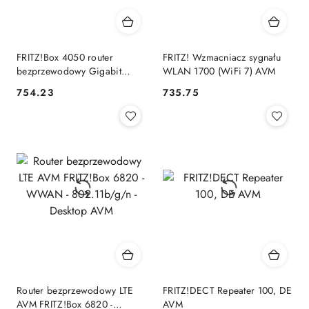
FRITZ!Box 4050 router
FRITZ! Wzmacniacz sygnału
bezprzewodowy Gigabit
WLAN 1700 (WiFi 7) AVM
Ethernet Dual-band (2.4
754.23
735.75
Cena:
Cena:
GHz/5 GHz) Czarny, Biały
AVM
Router bezprzewodowy LTE
FRITZ!DECT Repeater 100, DE
AVM FRITZ!Box 6820 -
AVM