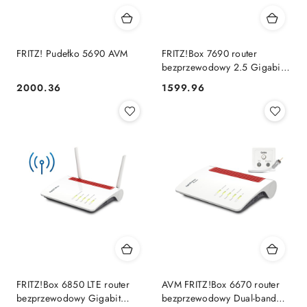
FRITZ! Pudełko 5690 AVM
FRITZ!Box 7690 router
bezprzewodowy 2.5 Gigabit
Ethernet Dual-band (2.4
2000.36
1599.96
Cena:
Cena:
GHz/5 GHz) Biały
FRITZ!Box 6850 LTE router
AVM FRITZ!Box 6670 router
bezprzewodowy Gigabit
bezprzewodowy Dual-band