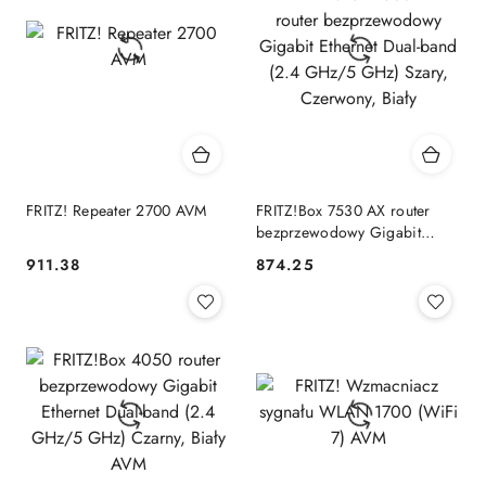
FRITZ! Repeater 2700 AVM
FRITZ!Box 7530 AX router
bezprzewodowy Gigabit
Ethernet Dual-band (2.4
911.38
874.25
Cena:
Cena:
GHz/5 GHz) Szary,
Czerwony, Biały