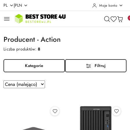
|
PL
PLN
Moje konto
Przejdź do treści głównej
Przejdź do wyszukiwarki
Przejdź do moje konto
Przejdź do menu głównego
Przejdź do stopki
Producent - Action
Liczba produktów:
8
Kategorie
Filtruj
Zastosowano
Sortuj
według
sortowanie:
Cena
(malejąco).