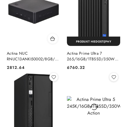
PRODUKT NIEDOSTĘPNY
Actina NUC
Actina Prime Ultra 7
RNUC13ANKI50002/8GB/256SSD/W11P
265/16GB/1TBSSD/350W/W11P
[4992] Action
Action
2812.64
6760.32
Cena:
Cena: