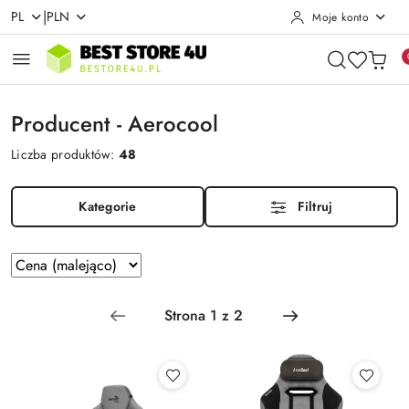
|
PL
PLN
Moje konto
Przejdź do treści głównej
Przejdź do wyszukiwarki
Przejdź do moje konto
Przejdź do menu głównego
Przejdź do stopki
Producent - Aerocool
Liczba produktów:
48
Kategorie
Filtruj
Zastosowano
Sortuj
według
sortowanie:
Cena
(malejąco).