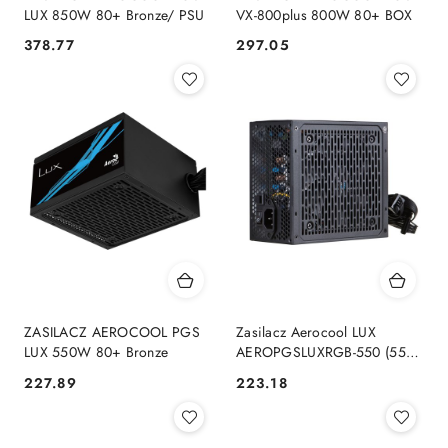
LUX 850W 80+ Bronze/ PSU
VX-800plus 800W 80+ BOX
378.77
297.05
Cena:
Cena:
ZASILACZ AEROCOOL PGS
Zasilacz Aerocool LUX
LUX 550W 80+ Bronze
AEROPGSLUXRGB-550 (550
W; 120 mm)
227.89
223.18
Cena:
Cena: