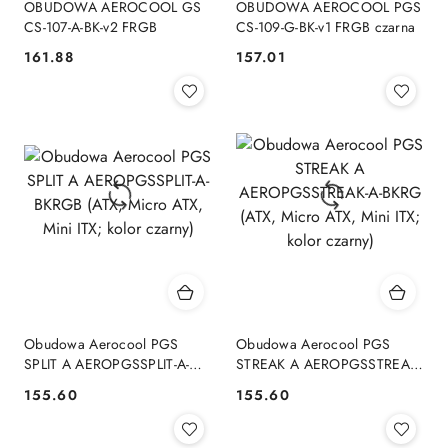
OBUDOWA AEROCOOL GS
OBUDOWA AEROCOOL PGS
CS-107-A-BK-v2 FRGB
CS-109-G-BK-v1 FRGB czarna
161.88
157.01
Cena:
Cena:
Obudowa Aerocool PGS
Obudowa Aerocool PGS
SPLIT A AEROPGSSPLIT-A-
STREAK A AEROPGSSTREAK-
BKRGB (ATX, Micro ATX, Mini
A-BKRG (ATX, Micro ATX,
155.60
155.60
Cena:
Cena:
ITX; kolor czarny)
Mini ITX; kolor czarny)