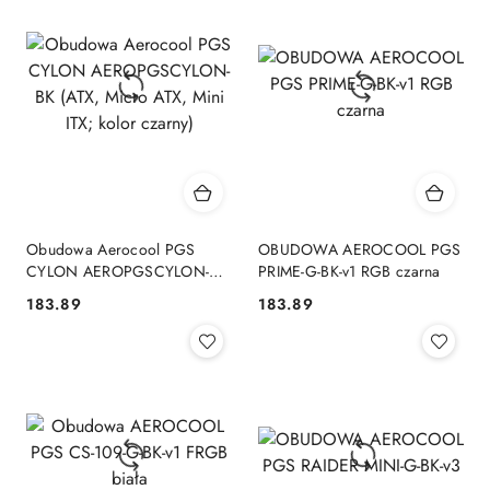
Obudowa Aerocool PGS
OBUDOWA AEROCOOL PGS
CYLON AEROPGSCYLON-BK
PRIME-G-BK-v1 RGB czarna
(ATX, Micro ATX, Mini ITX;
183.89
183.89
Cena:
Cena:
kolor czarny)