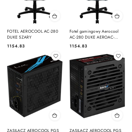
FOTEL AEROCOOL AC-280
Fotel gamingowy Aerocool
DUKE SZARY
AC-280 DUKE AEROAC-
280DUKE-BK/BL (kolor
1154.83
1154.83
Cena:
Cena:
niebieski)
ZASILACZ AEROCOOL PGS
ZASILACZ AEROCOOL PGS