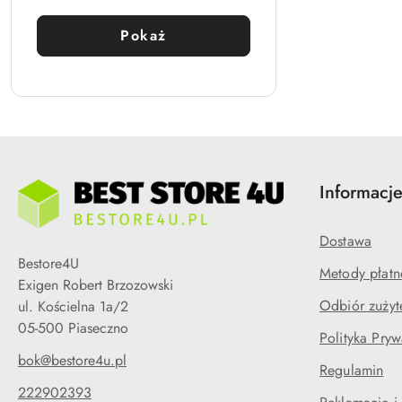
Pokaż
Informacj
Dostawa
Bestore4U
Metody płatn
Exigen Robert Brzozowski
Odbiór zużyt
ul. Kościelna 1a/2
05-500 Piaseczno
Polityka Pryw
bok@bestore4u.pl
Regulamin
222902393