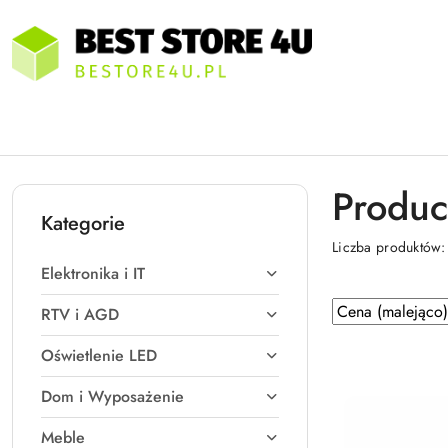
Przejdź do treści głównej
Przejdź do wyszukiwarki
Przejdź do moje konto
Przejdź do menu głównego
Przejdź do stopki
Produc
Kategorie
Liczba produktów
Elektronika i IT
Zastosowano
Sortuj
RTV i AGD
według
sortowanie:
Oświetlenie LED
Cena
(malejąco).
Dom i Wyposażenie
Meble