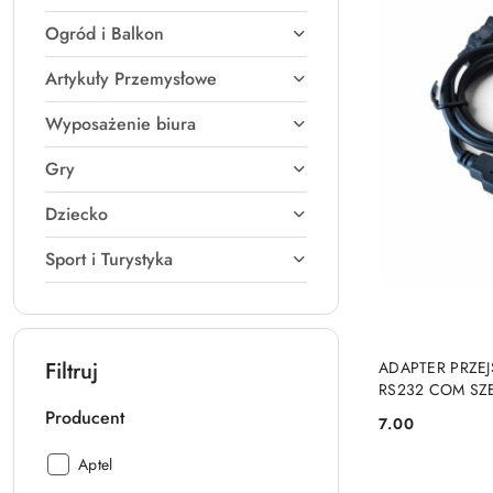
Ogród i Balkon
Artykuły Przemysłowe
Wyposażenie biura
Gry
Dziecko
Sport i Turystyka
Filtruj
ADAPTER PRZE
RS232 COM SZ
AK50
Producent
7.00
Cena:
Producent:
Aptel