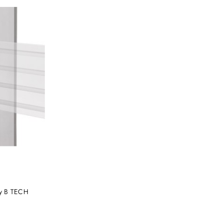
NY
cy B TECH