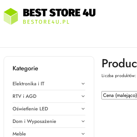
Przejdź do treści głównej
Przejdź do wyszukiwarki
Przejdź do moje konto
Przejdź do menu głównego
Przejdź do stopki
Produc
Kategorie
Liczba produktów
Elektronika i IT
Zastosowano
Sortuj
RTV i AGD
według
sortowanie:
Oświetlenie LED
Cena
(malejąco).
Dom i Wyposażenie
Meble