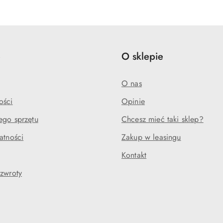
e
O sklepie
O nas
ości
Opinie
ego sprzętu
Chcesz mieć taki sklep?
atności
Zakup w leasingu
Kontakt
 zwroty