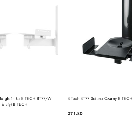
PRODUKT NIEDOSTĘP
DO KOSZYKA
 do głośnika B TECH BT77/W
B-Tech BT77 Ściana Czarny B TEC
 biały) B TECH
271.80
Cena: