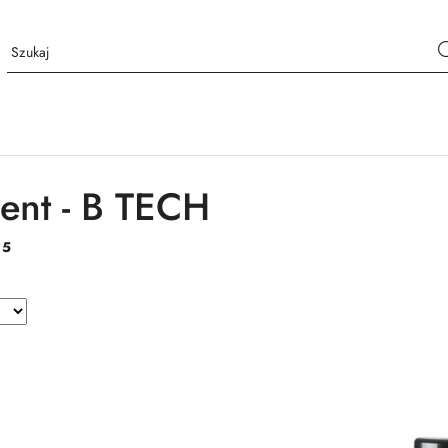
ent - B TECH
:
5