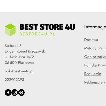
Informacj
Dostawa
Bestore4U
Metody płatn
Exigen Robert Brzozowski
Odbiór zużyt
ul. Kościelna 1a/2
05-500 Piaseczno
Polityka Pryw
bok@bestore4u.pl
Regulamin
222902393
Reklamacje i