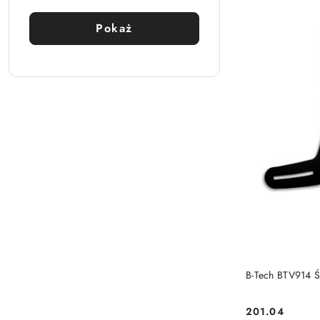
Pokaż
PRO
B-Tech BTV914 Ś
201.04
Cena: