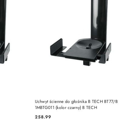
NY
PRODUKT NIEDOSTĘPNY
H
Uchwyt ścienne do głośnika B TECH BT77/B
1MBTG011 (kolor czarny) B TECH
258.99
Cena: