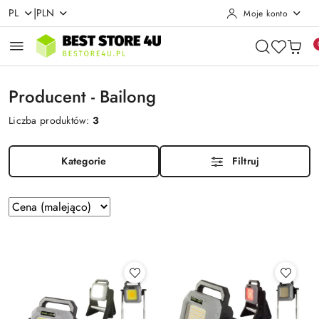
|
PL
PLN
Moje konto
Przejdź do treści głównej
Przejdź do wyszukiwarki
Przejdź do moje konto
Przejdź do menu głównego
Przejdź do stopki
Producent - Bailong
Liczba produktów:
3
Kategorie
Filtruj
Zastosowano
Sortuj
według
sortowanie:
Cena
(malejąco).