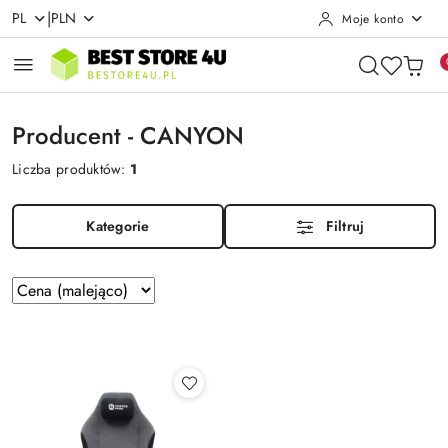
|
PL
PLN
Moje konto
Przejdź do treści głównej
Przejdź do wyszukiwarki
Przejdź do moje konto
Przejdź do menu głównego
Przejdź do stopki
Producent - CANYON
Liczba produktów:
1
Kategorie
Filtruj
Zastosowano
Sortuj
według
sortowanie:
Cena
(malejąco).