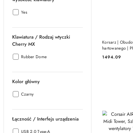
Klawiatura
Yes
/
Regulowana
wysokość
Klawiatura / Rodzaj wtyczki
klawiatury:
Korsarz | Obudo
Cherry MX
hartowanego |
Szyba boczna | B
Klawiatura
Rubber Dome
1494.09
Cena:
Corsair
/
Rodzaj
wtyczki
Kolor główny
Cherry
MX:
Kolor
Czarny
główny:
Łączność / Interfejs urządzenia
Łączność
USB 2.0 Type-A