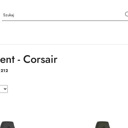
ent - Corsair
:
212