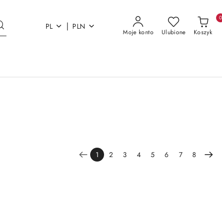
|
PL
PLN
Moje konto
Ulubione
Koszyk
1
2
3
4
5
6
7
8