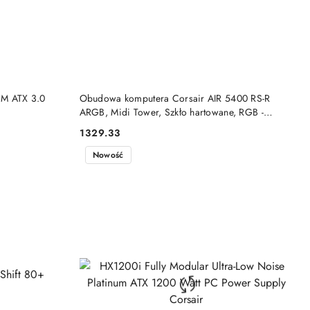
DO KOSZYKA
M ATX 3.0
Obudowa komputera Corsair AIR 5400 RS-R
ARGB, Midi Tower, Szkło hartowane, RGB -
czarne, 3x wentylatory 120 mm w zestawie
1329.33
Cena:
Corsair
Nowość