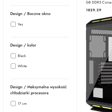
GB DDR5 Corsa
1829.29
Cena:
Design / Boczne okno
Design
Yes
/
Boczne
okno:
Design / kolor
Design
Black
/
Design
kolor:
White
/
kolor:
Design / Maksymalna wysokość
chłodziarki procesora
Design
17 cm
/