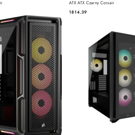
ir
ATX ATX Czarny Corsair
1814.39
Cena: