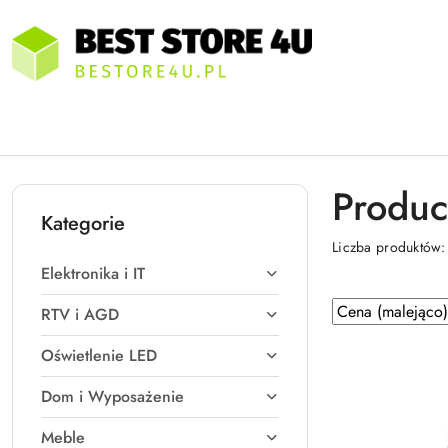
Przejdź do treści głównej
Przejdź do wyszukiwarki
Przejdź do moje konto
Przejdź do menu głównego
Przejdź do stopki
Produc
Kategorie
Liczba produktów
Elektronika i IT
Zastosowano
Sortuj
RTV i AGD
według
sortowanie:
Oświetlenie LED
Cena
(malejąco).
Dom i Wyposażenie
Meble