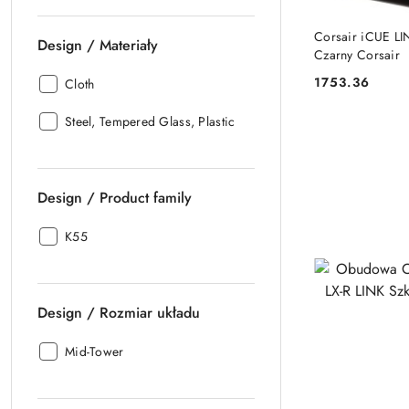
Maksymalna
wysokość
Corsair iCUE L
Design / Materiały
chłodziarki
Czarny Corsair
procesora:
1753.36
Design
Cloth
Cena:
/
Design
Materiały:
Steel, Tempered Glass, Plastic
/
Materiały:
Design / Product family
Design
K55
/
Product
family:
Design / Rozmiar układu
Design
Mid-Tower
/
Rozmiar
układu: