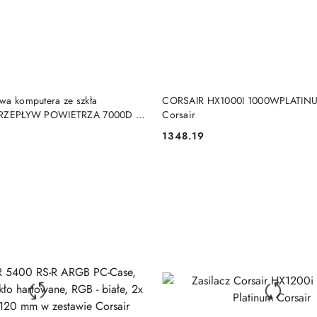
DO KOSZYKA
DO KOSZYKA
wa komputera ze szkła
CORSAIR HX1000I 1000WPLATINU
 PRZEPŁYW POWIETRZA 7000D |
Corsair
iały | Pełna wieża | Zasilacz w ze
1348.19
Cena: