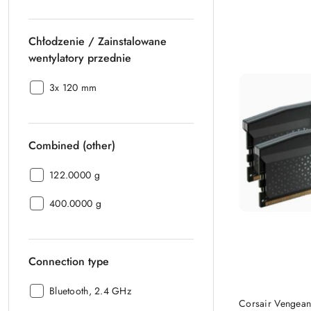
Wydajność
chłodzenia
Chłodzenie / Zainstalowane
płynem:
wentylatory przednie
Chłodzenie
3x 120 mm
/
Zainstalowane
wentylatory
Combined (other)
przednie:
Combined
122.0000 g
(other):
Combined
400.0000 g
(other):
Connection type
Connection
Bluetooth, 2.4 GHz
Corsair Vengean
type: