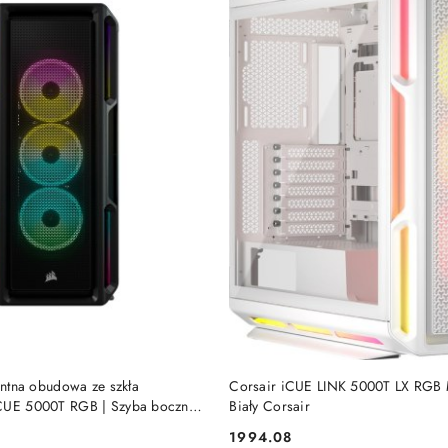
DO KOSZYKA
DO KOSZYKA
gentna obudowa ze szkła
Corsair iCUE LINK 5000T LX RGB 
CUE 5000T RGB | Szyba boczna |
Biały Corsair
rodkowa | Zasilacz w zesta
1994.08
Cena: