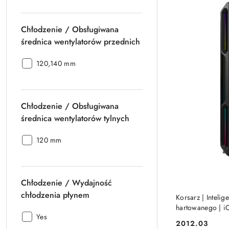
Chłodzenie / Obsługiwana
średnica wentylatorów przednich
Chłodzenie
120,140 mm
/
Obsługiwana
średnica
Chłodzenie / Obsługiwana
wentylatorów
przednich:
średnica wentylatorów tylnych
Chłodzenie
120 mm
/
Obsługiwana
średnica
Chłodzenie / Wydajność
wentylatorów
tylnych:
chłodzenia płynem
Korsarz | Inteli
hartowanego | i
Chłodzenie
Yes
Czarny | Wieża ś
2012.03
/
Cena:
Corsair