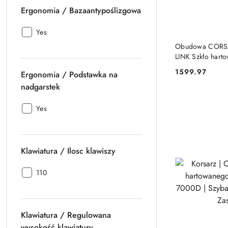
Ergonomia / Bazaantypoślizgowa
Ergonomia
Yes
/
Obudowa CORSAI
Bazaantypoślizgowa:
LINK Szkło hart
1599.97
Ergonomia / Podstawka na
Cena:
nadgarstek
Ergonomia
Yes
/
Podstawka
na
Klawiatura / Ilosc klawiszy
nadgarstek:
Klawiatura
110
/
Ilosc
klawiszy:
Klawiatura / Regulowana
wysokość klawiatury