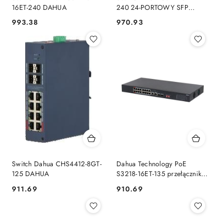
16ET-240 DAHUA
240 24-PORTOWY SFP
DAHUA DAHUA
993.38
970.93
Cena:
Cena:
Switch Dahua CHS4412-8GT-
Dahua Technology PoE
125 DAHUA
S3218-16ET-135 przełącznik
sieciowy Nie zarządzany L2
911.69
910.69
Cena:
Cena:
Gigabit Ethernet
(10/100/1000) Obsługa PoE
1U Czarny DAHUA