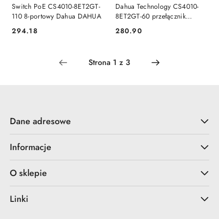
Switch PoE CS4010-8ET2GT-
Dahua Technology CS4010-
110 8-portowy Dahua DAHUA
8ET2GT-60 przełącznik
sieciowy Zarządzany L2
294.18
280.90
Cena:
Cena:
Gigabit Ethernet
(10/100/1000) Obsługa PoE
Niebieski DAHUA
Dane adresowe
Informacje
O sklepie
Linki