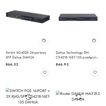
Switch SG4028 24-portowy
Dahua Technology DH-
SFP Dahua DAHUA
CS4218-16ET-135 przełącznik
sieciowy Zarządzany L2
866.32
846.93
Cena:
Cena:
Gigabit Ethernet
(10/100/1000) Obsługa PoE
Czarny DAHUA