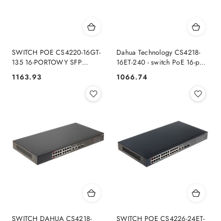
SWITCH POE CS4220-16GT-
Dahua Technology CS4218-
135 16-PORTOWY SFP
16ET-240 - switch PoE 16-port
DAHUA DAHUA
+ 2 RJ45/SFP
1163.93
1066.74
Cena:
Cena:
SWITCH DAHUA CS4218-
SWITCH POE CS4226-24ET-