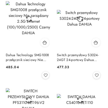
Dahua Technology SMG1008
Switch przemysłowy S3024-
przełącznik sieciowy Nie
24GT 24-portowy Dahua
zarządzany 2.5G Ethernet
DAHUA
485.04
477.33
Cena:
Cena:
(100/1000/2500) Czarny
DAHUA