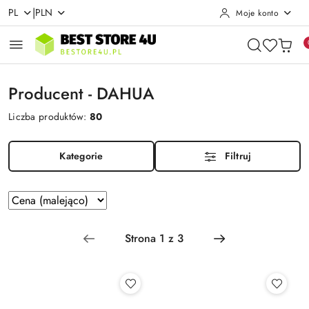
|
PL
PLN
Moje konto
Przejdź do treści głównej
Przejdź do wyszukiwarki
Przejdź do moje konto
Przejdź do menu głównego
Przejdź do stopki
Producent - DAHUA
Liczba produktów:
80
Kategorie
Filtruj
Zastosowano
Sortuj
według
sortowanie:
Cena
(malejąco).