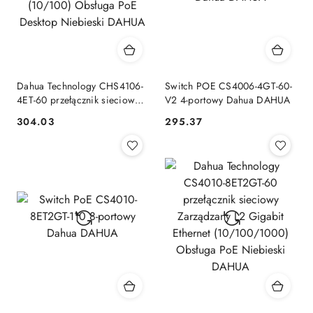
Dahua Technology CHS4106-
Switch POE CS4006-4GT-60-
4ET-60 przełącznik sieciowy
V2 4-portowy Dahua DAHUA
Zarządzany L2 Fast Ethernet
304.03
295.37
Cena:
Cena:
(10/100) Obsługa PoE
Desktop Niebieski DAHUA