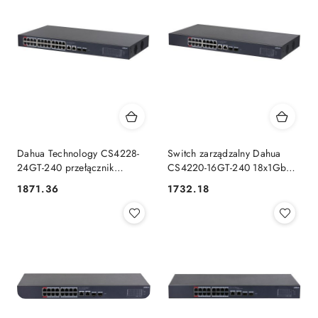
Dahua Technology CS4228-
Switch zarządzalny Dahua
24GT-240 przełącznik
CS4220-16GT-240 18x1GbE
sieciowy Zarządzany L2
2xSFP PoE
1871.36
1732.18
Cena:
Cena:
Gigabit Ethernet
(10/100/1000) Obsługa PoE
Czarny DAHUA