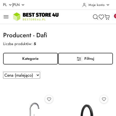
|
PL
PLN
Moje konto
Przejdź do treści głównej
Przejdź do wyszukiwarki
Przejdź do moje konto
Przejdź do menu głównego
Przejdź do stopki
Producent - Dafi
Liczba produktów:
5
Kategorie
Filtruj
Zastosowano
Sortuj
według
sortowanie:
Cena
(malejąco).