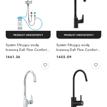
PRODUKT NIEDOSTĘPNY
PRODUKT NIEDOSTĘPNY
System filtrujący wodę
System filtrujący wodę
kranową Dafi Flow Comfort
kranową Dafi Flow Comfort
D-1 z baterią trójdrożną VITO
D-1 z baterią trójdrożną
1661.36
1455.09
Cena:
Cena:
(chrom)
COMO (czarna)