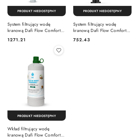
PRODUKT NIEDOSTĘPNY
PRODUKT NIEDOSTĘPNY
System filtrujący wodę
System filtrujący wodę
kranową Dafi Flow Comfort
kranową Dafi Flow Comfort
D-1 z baterią trójdrożną
D-1 z baterią ALTO (czarna)
1271.21
752.43
Cena:
Cena:
COMO (chrom)
PRODUKT NIEDOSTĘPNY
Wkład filtrujący wodę
kranową Dafi Flow Comfort