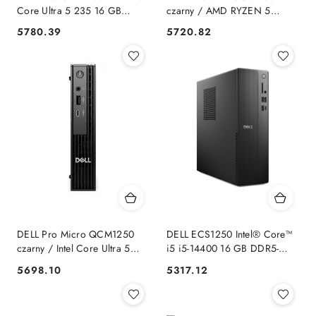
Core Ultra 5 235 16 GB
czarny / AMD RYZEN 5
DDR5-SDRAM 512 GB SSD
8600G 4,3 GHz / 16 GB /
5780.39
5720.82
Cena:
Cena:
Windows 11 Pro Micro PC
dysk SSD 512 GB / AMD
Mini PC Czarny Dell
Radeon 760M / W11P Dell
DELL Pro Micro QCM1250
DELL ECS1250 Intel® Core™
czarny / Intel Core Ultra 5
i5 i5-14400 16 GB DDR5-
235T 2.2GHz / 8GB / 512GB
SDRAM 1 TB SSD Windows
5698.10
5317.12
Cena:
Cena:
SSD / Intel Graphics / W11P
11 Pro Wąski PC PC Czarny
Dell
Dell