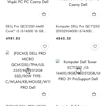
DELL Pro QCS1250 Intel®
Komputer DELL Pro QCT1250
Core™ i5 i5-14500 16 GB
20932904000 i5-14500
DDR5-SDRAM 512 GB SSD
16GB DDR5-SDRAM 512GB
4981.83
4845.35
Cena:
Cena:
Windows 11 Pro Wąski PC
SSD Windows 11 Pro Tower
PC Czarny Dell
PC Czarny Dell