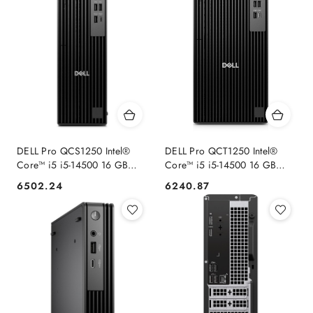
DELL Pro QCS1250 Intel®
DELL Pro QCT1250 Intel®
Core™ i5 i5-14500 16 GB
Core™ i5 i5-14500 16 GB
DDR5-SDRAM 512 GB SSD
DDR5-SDRAM 512 GB SSD
6502.24
6240.87
Cena:
Cena:
Windows 11 Pro Wąski PC
Windows 11 Pro Tower PC
PC Czarny Dell
Czarny Dell