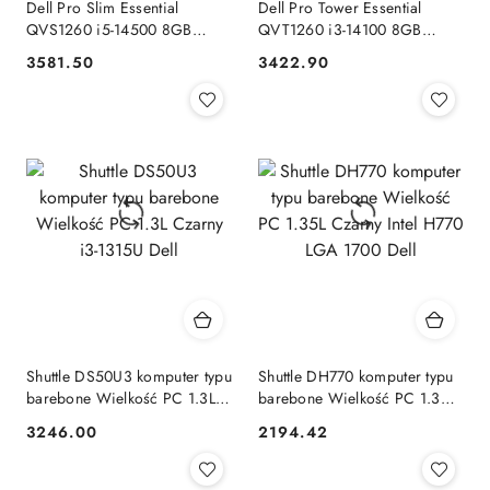
Dell Pro Slim Essential
Dell Pro Tower Essential
QVS1260 i5-14500 8GB
QVT1260 i3-14100 8GB
SSD512 UHD Graphics 730
DDR5 4800 SSD512 UHD
3581.50
3422.90
Cena:
Cena:
WLAN + BT Kb+Mouse
Graphics 730 WLAN+BT
W11Pro 3Y Dell
Kb+Mouse W11Pro 3Y Dell
Shuttle DS50U3 komputer typu
Shuttle DH770 komputer typu
barebone Wielkość PC 1.3L
barebone Wielkość PC 1.35L
Czarny i3-1315U Dell
Czarny Intel H770 LGA 1700
3246.00
2194.42
Cena:
Cena:
Dell