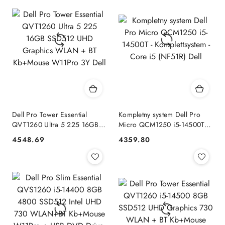
Dell Pro Tower Essential
Kompletny system Dell Pro
QVT1260 Ultra 5 225 16GB
Micro QCM1250 i5-14500T -
SSD512 UHD Graphics
Komplettsystem - Core i5
4548.69
4359.80
Cena:
Cena:
WLAN + BT Kb+Mouse
(NF51R) Dell
W11Pro 3Y Dell