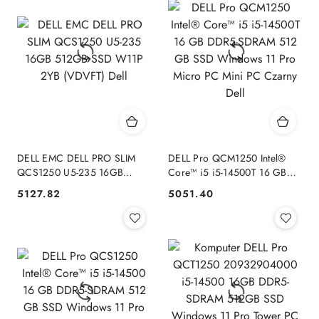
DELL EMC DELL PRO SLIM
DELL Pro QCM1250 Intel®
QCS1250 U5-235 16GB
Core™ i5 i5-14500T 16 GB
512GB SSD W11P 2YB
DDR5-SDRAM 512 GB SSD
5127.82
5051.40
Cena:
Cena:
(VDVFT) Dell
Windows 11 Pro Micro PC
Mini PC Czarny Dell