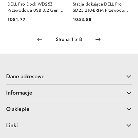
DELL Pro Dock WD25Z
Stacja dokująca DELL Pro
Przewodowa USB 3.2 Gen 2
SD25 210-BRFM Przewodowa
(3.1 Gen 2) Type-C Czarny
USB 3.2 Gen 2 (3.1 Gen 2)
1081.77
1053.88
Cena:
Cena:
Dell
Type-C Czarna Dell
Dane adresowe
Informacje
O sklepie
Linki