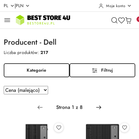
|
PL
PLN
Moje konto
Przejdź do treści głównej
Przejdź do wyszukiwarki
Przejdź do moje konto
Przejdź do menu głównego
Przejdź do stopki
Producent - Dell
Liczba produktów:
217
Kategorie
Filtruj
Zastosowano
Sortuj
według
sortowanie:
Cena
(malejąco).