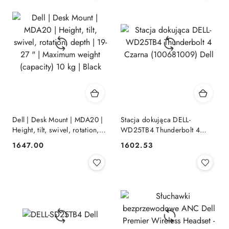
Dell | Desk Mount | MDA20 |
Stacja dokująca DELL-
Height, tilt, swivel, rotation,
WD25TB4 Thunderbolt 4
depth | 19-27 " | Maximum
Czarna (100681009) Dell
1647.00
1602.53
Cena:
Cena:
weight (capacity) 10 kg | Black