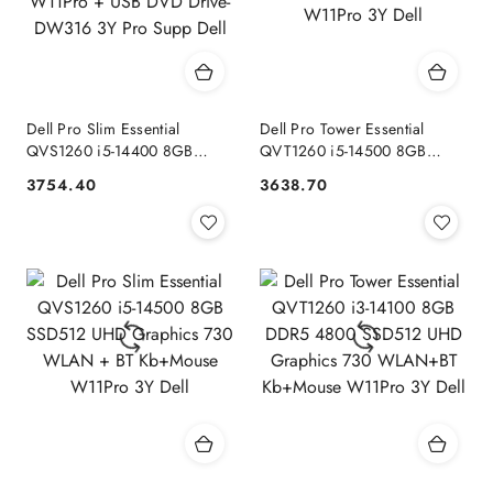
Dell Pro Slim Essential
Dell Pro Tower Essential
QVS1260 i5-14400 8GB
QVT1260 i5-14500 8GB
4800 SSD512 Intel UHD 730
SSD512 UHD Graphics 730
3754.40
3638.70
Cena:
Cena:
WLAN+BT Kb+Mouse
WLAN + BT Kb+Mouse
W11Pro + USB DVD Drive-
W11Pro 3Y Dell
DW316 3Y Pro Supp Dell