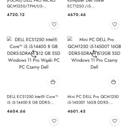
(F0CM3) DELL PRO MICRO
Komputer Dell Tower
QCM1250/TPM/U5-
ECT1250 /i5-
235T/8GB/512GB SSD/90W
14400/8GB/SSD512GB/UHD730
4720.12
4670.46
Cena:
Cena:
TYPE-
PRO 3Y ProSupport Dell
C/WLAN/KB/MOUSE/W11
PRO Dell
DELL ECS1250 Intel® Core™
Mini PC DELL Pro QCM1250
i5 i5-14400 8 GB DDR5-
i5-14500T 16GB DDR5-
SDRAM 512 GB SSD
SDRAM 512GB SSD
4604.66
4601.43
Cena:
Cena:
Windows 11 Pro Wąski PC
Windows 11 Pro Czarny Dell
PC Czarny Dell