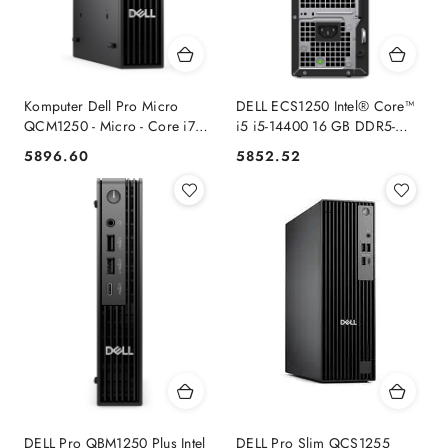
Komputer Dell Pro Micro
DELL ECS1250 Intel® Core™
QCM1250 - Micro - Core i7
i5 i5-14400 16 GB DDR5-
i7-14700T / 1.3 GHz - RAM 16
SDRAM 512 GB SSD
5896.60
5852.52
Cena:
Cena:
GB - SSD 512 GB - NVMe,
Windows 11 Pro Wąski PC
TLC - UHD Graphics 770 -
PC Czarny Dell
Dell
DELL Pro QBM1250 Plus Intel
DELL Pro Slim QCS1255