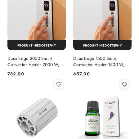
PRODUKT NIEDOSTĘPNY
PRODUKT NIEDOSTĘPNY
Duux Edge 2000 Smart
Duux Edge 1500 Smart
Convector Heater 2000 W,
Convector Heater 1500 W,
Suitable for rooms up to 30
Suitable for rooms up to 20
782.00
657.00
Cena:
Cena:
m², White, Indoor, Remote
m², White, Indoor, Remote
Control via Smartphone
Control via Smartphone