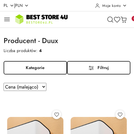
|
PL
PLN
Moje konto
Przejdź do treści głównej
Przejdź do wyszukiwarki
Przejdź do moje konto
Przejdź do menu głównego
Przejdź do stopki
Producent - Duux
Liczba produktów:
4
Kategorie
Filtruj
Zastosowano
Sortuj
według
sortowanie:
Cena
(malejąco).