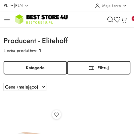
|
PL
PLN
Moje konto
Przejdź do treści głównej
Przejdź do wyszukiwarki
Przejdź do moje konto
Przejdź do menu głównego
Przejdź do stopki
Producent - Elitehoff
Liczba produktów:
1
Kategorie
Filtruj
Zastosowano
Sortuj
według
sortowanie:
Cena
(malejąco).