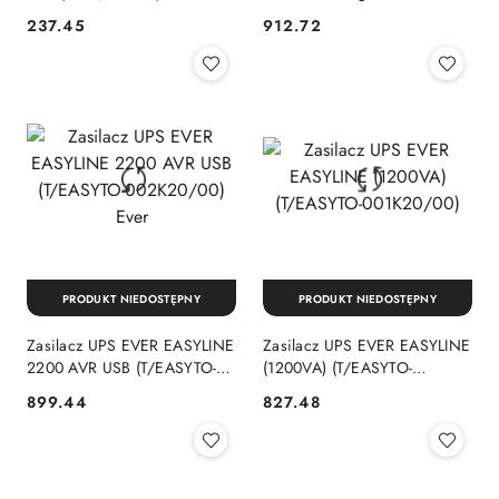
(T/DAVRTO-000K35/00)
interactive 1,2 kVA 600 W 4 x
237.45
912.72
Cena:
Cena:
gniazdo sieciowe Ever
PRODUKT NIEDOSTĘPNY
PRODUKT NIEDOSTĘPNY
Zasilacz UPS EVER EASYLINE
Zasilacz UPS EVER EASYLINE
2200 AVR USB (T/EASYTO-
(1200VA) (T/EASYTO-
002K20/00) Ever
001K20/00)
899.44
827.48
Cena:
Cena: