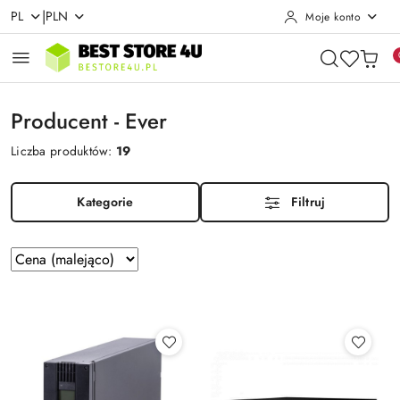
|
PL
PLN
Moje konto
Przejdź do treści głównej
Przejdź do wyszukiwarki
Przejdź do moje konto
Przejdź do menu głównego
Przejdź do stopki
Producent - Ever
Liczba produktów:
19
Kategorie
Filtruj
Zastosowano
Sortuj
według
sortowanie:
Cena
(malejąco).