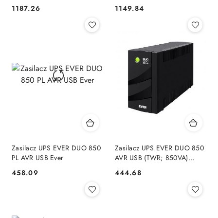
700VA) (W/EAVRRM-
001K00/00)
1187.26
1149.84
Cena:
Cena:
000K70/00)
Zasilacz UPS EVER DUO 850
Zasilacz UPS EVER DUO 850
PL AVR USB Ever
AVR USB (TWR; 850VA)
(T/DAVRTO-000K85/00)
458.09
444.68
Cena:
Cena: