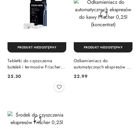
PRODUKT NIEDOSTĘPNY
PRODUKT NIEDOSTĘPNY
Tabletki do czyszczenia
Odkamieniacz do
butelek i termosów Frischer
automatycznych ekspresów do
10szt
kawy Frischer 0,25l
25.30
22.99
Cena:
Cena:
(koncentrat)