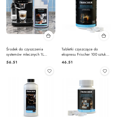
Środek do czyszczenia
Tabletki czyszczące do
systemów mlecznych 1L
ekspresu Frischer 100 sztuk
FRISCHER
blister, 1,3g, średnica 16 mm
56.51
46.51
Cena:
Cena:
FRISCHER