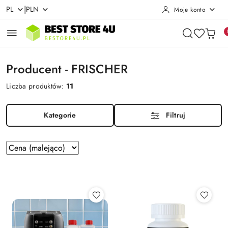
|
PL
PLN
Moje konto
Przejdź do treści głównej
Przejdź do wyszukiwarki
Przejdź do moje konto
Przejdź do menu głównego
Przejdź do stopki
Producent - FRISCHER
Liczba produktów:
11
Kategorie
Filtruj
Zastosowano
Sortuj
według
sortowanie:
Cena
(malejąco).