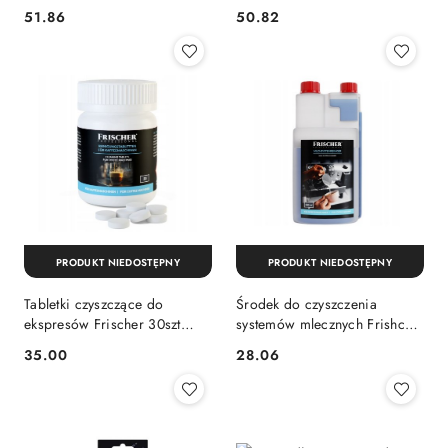
1l + szczoteczka 20cm
51.86
50.82
Cena:
Cena:
PRODUKT NIEDOSTĘPNY
PRODUKT NIEDOSTĘPNY
Tabletki czyszczące do
Środek do czyszczenia
ekspresów Frischer 30szt
systemów mlecznych Frishcer
O16mm
0,5l (koncentrat)
35.00
28.06
Cena:
Cena: