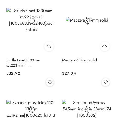
Szufla t.met.1300mm
Maczeta 617mm solid
sz.223mm (l)
[1003688,fs132480]xact
332.92
327.04
Cena:
Cena:
Fiskars