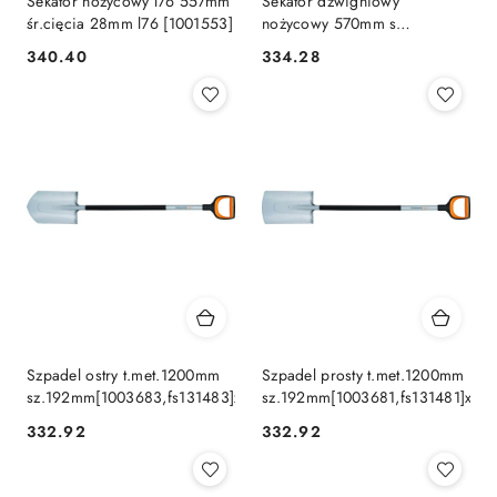
Sekator nożycowy l76 557mm
Sekator dźwigniowy
śr.cięcia 28mm l76 [1001553]
nożycowy 570mm s
powergearx lx92
340.40
334.28
Cena:
Cena:
Szpadel ostry t.met.1200mm
Szpadel prosty t.met.1200mm
sz.192mm[1003683,fs131483]xact
sz.192mm[1003681,fs131481]xact
332.92
332.92
Cena:
Cena: