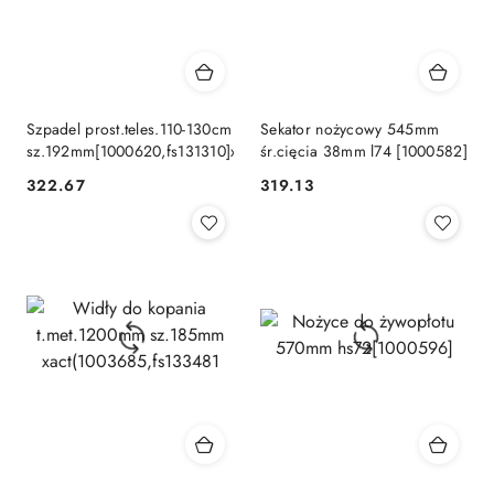
Szpadel prost.teles.110-130cm
Sekator nożycowy 545mm
sz.192mm[1000620,fs131310]xact
śr.cięcia 38mm l74 [1000582]
322.67
319.13
Cena:
Cena: