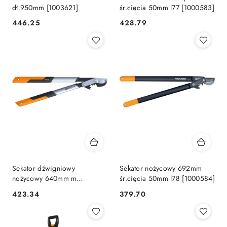
dł.950mm [1003621]
śr.cięcia 50mm l77 [1000583]
446.25
428.79
Cena:
Cena:
Sekator dźwigniowy
Sekator nożycowy 692mm
nożycowy 640mm m
śr.cięcia 50mm l78 [1000584]
powergearx lx94
423.34
379.70
Cena:
Cena: