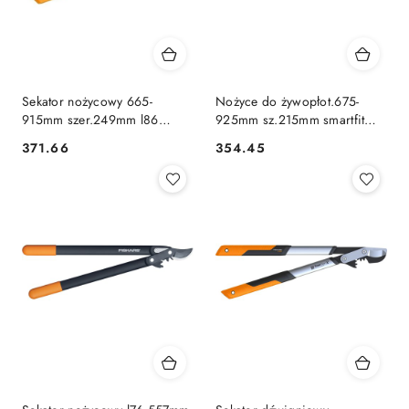
Sekator nożycowy 665-
Nożyce do żywopłot.675-
915mm szer.249mm l86
925mm sz.215mm smartfit
smartfit l86 [1013564]
hs86[1013565] Fiskars
371.66
354.45
Cena:
Cena: