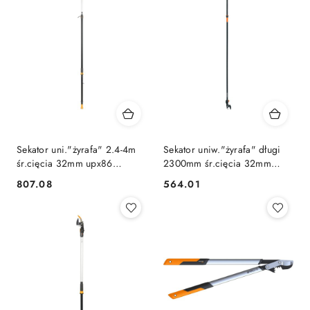
Sekator uni."żyrafa" 2.4-4m
Sekator uniw."żyrafa" długi
śr.cięcia 32mm upx86
2300mm śr.cięcia 32mm
powergearx(fs115560)
up84 [1001557]
807.08
564.01
Cena:
Cena: