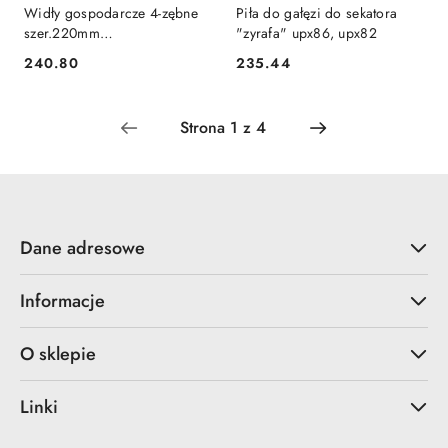
Widły gospodarcze 4-zębne
Piła do gałęzi do sekatora
szer.220mm
"zyrafa" upx86, upx82
1305mm[1023112]
240.80
235.44
Cena:
Cena:
Dane adresowe
Informacje
O sklepie
Linki