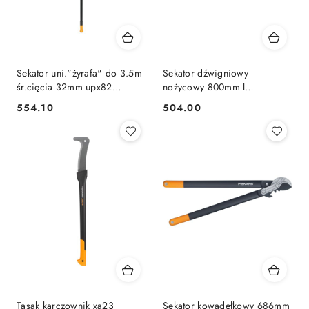
Sekator uni."żyrafa" do 3.5m
Sekator dźwigniowy
śr.cięcia 32mm upx82
nożycowy 800mm l
powergearx(fs115360)
powergearx lx98
554.10
504.00
Cena:
Cena:
Tasak karczownik xa23
Sekator kowadełkowy 686mm