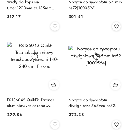
Widły do kopania
Nożyce do żywopłotu 570mm
t.met.1200mm sz.185mm
hs72[1000596]
xact(1003685,fs133481
317.17
301.41
Cena:
Cena:
FS136042 QuikFit Trzonek
Nożyce do żywopłotu
aluminiowy teleskopowy
dźwigniowe 565mm hs52
średni 140-240 cm, Fiskars
[1001564]
279.86
272.33
Cena:
Cena: