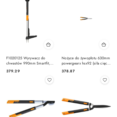
F1020125 Wyrywacz do
Nożyce do żywopłotu 630mm
chwastów 990mm Smartfit,
powergearx hsx92 (siła cięcia
Fiskars 1020125
razy3)
379.29
378.87
Cena:
Cena: