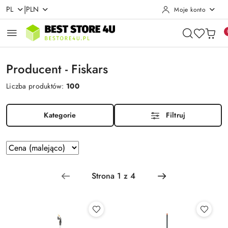
|
PL
PLN
Moje konto
Przejdź do treści głównej
Przejdź do wyszukiwarki
Przejdź do moje konto
Przejdź do menu głównego
Przejdź do stopki
Producent - Fiskars
Liczba produktów:
100
Kategorie
Filtruj
Zastosowano
Sortuj
według
sortowanie:
Cena
(malejąco).