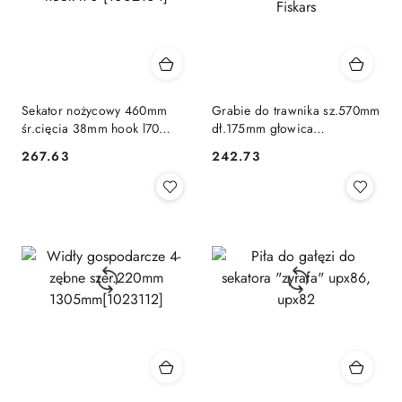
Sekator nożycowy 460mm
Grabie do trawnika sz.570mm
śr.cięcia 38mm hook l70
dł.175mm głowica
[1002104]
quikfit[1000656 Fiskars
267.63
242.73
Cena:
Cena: