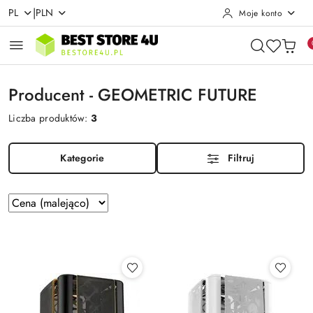
|
PL
PLN
Moje konto
Przejdź do treści głównej
Przejdź do wyszukiwarki
Przejdź do moje konto
Przejdź do menu głównego
Przejdź do stopki
Producent - GEOMETRIC FUTURE
Liczba produktów:
3
Kategorie
Filtruj
Zastosowano
Sortuj
według
sortowanie:
Cena
(malejąco).