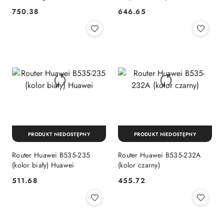
(10/100/1000) 1U Szary
(2.4 GHz/5 GHz) 4G Biały
750.38
646.65
Cena:
Cena:
Huawei
Huawei
PRODUKT NIEDOSTĘPNY
PRODUKT NIEDOSTĘPNY
Router Huawei B535-235
Router Huawei B535-232A
(kolor biały) Huawei
(kolor czarny)
511.68
455.72
Cena:
Cena: