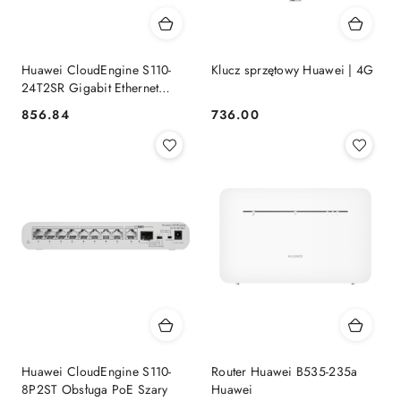
Huawei CloudEngine S110-
Klucz sprzętowy Huawei | 4G
24T2SR Gigabit Ethernet
(10/100/1000) 1U Szary
856.84
736.00
Cena:
Cena:
Huawei CloudEngine S110-
Router Huawei B535-235a
8P2ST Obsługa PoE Szary
Huawei