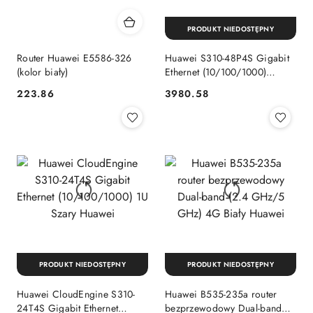
PRODUKT NIEDOSTĘPNY
Router Huawei E5586-326
Huawei S310-48P4S Gigabit
(kolor biały)
Ethernet (10/100/1000)
Obsługa PoE 1U Szary
223.86
3980.58
Cena:
Cena:
PRODUKT NIEDOSTĘPNY
PRODUKT NIEDOSTĘPNY
Huawei CloudEngine S310-
Huawei B535-235a router
24T4S Gigabit Ethernet
bezprzewodowy Dual-band