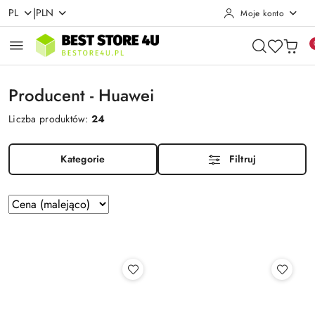
|
PL
PLN
Moje konto
Przejdź do treści głównej
Przejdź do wyszukiwarki
Przejdź do moje konto
Przejdź do menu głównego
Przejdź do stopki
Producent - Huawei
Liczba produktów:
24
Kategorie
Filtruj
Zastosowano
Sortuj
według
sortowanie:
Cena
(malejąco).