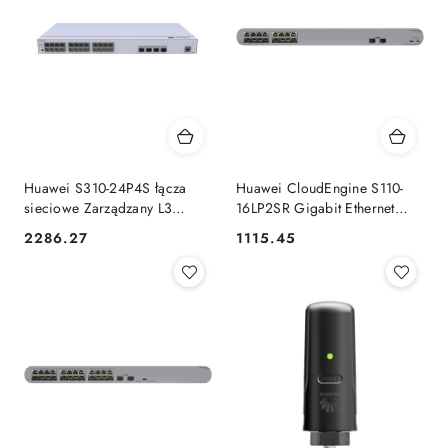
Huawei S310-24P4S łącza
Huawei CloudEngine S110-
sieciowe Zarządzany L3
16LP2SR Gigabit Ethernet
Gigabit Ethernet
(10/100/1000) Obsługa PoE
2286.27
1115.45
Cena:
Cena:
(10/100/1000) Obsługa PoE
1U Szary
1U