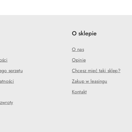
e
O sklepie
O nas
ości
Opinie
ego sprzętu
Chcesz mieć taki sklep?
atności
Zakup w leasingu
Kontakt
 zwroty