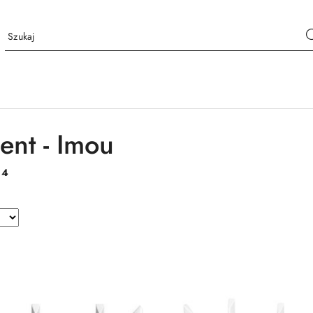
ent - Imou
:
4