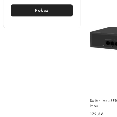
Pokaż
PRO
Switch Imou SF1
Imou
172.56
Cena: