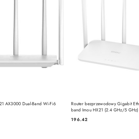
PRODUKT NIEDOSTĘP
DO KOSZYKA
21 AX3000 Dual-Band Wi-Fi6
Router bezprzewodowy Gigabit Eth
band Imou HX21 (2.4 GHz/5 GHz) 
196.42
Cena: