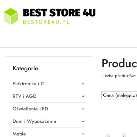
Przejdź do treści głównej
Przejdź do wyszukiwarki
Przejdź do moje konto
Przejdź do menu głównego
Przejdź do stopki
Produc
Kategorie
Liczba produktów
Elektronika i IT
Zastosowano
Sortuj
RTV i AGD
według
sortowanie:
Oświetlenie LED
Cena
(malejąco).
Dom i Wyposażenie
Meble