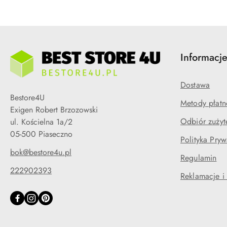
Informacj
Dostawa
Bestore4U
Metody płatn
Exigen Robert Brzozowski
Odbiór zużyt
ul. Kościelna 1a/2
05-500 Piaseczno
Polityka Pryw
bok@bestore4u.pl
Regulamin
222902393
Reklamacje i