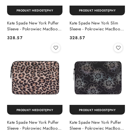
PRODUKT NIEDOSTĘPNY
PRODUKT NIEDOSTĘPNY
Kate Spade New York Puffer
Kate Spade New York Slim
Sleeve - Pokrowiec MacBook
Sleeve - Pokrowiec MacBook
Pro 14" / Notebook 14"
Pro 13" / MacBook Air 13" /
328.57
328.57
Cena:
Cena:
(Madison Rouge Nylon)
Notebook 13" (Reverse
Hollyhock)
PRODUKT NIEDOSTĘPNY
PRODUKT NIEDOSTĘPNY
Kate Spade New York Puffer
Kate Spade New York Puffer
Sleeve - Pokrowiec MacBook
Sleeve - Pokrowiec MacBook