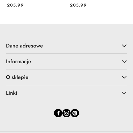
Pro 14" / Notebook 14"
Pro 14" / Notebook 14"
205.99
205.99
Cena:
Cena:
(Classic Leopard)
(Hollyhock Iridescent Black)
Dane adresowe
Informacje
O sklepie
Linki