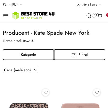
|
PL
PLN
Moje konto
Przejdź do treści głównej
Przejdź do wyszukiwarki
Przejdź do moje konto
Przejdź do menu głównego
Przejdź do stopki
Producent - Kate Spade New York
Liczba produktów:
6
Kategorie
Filtruj
Zastosowano
Sortuj
według
sortowanie:
Cena
(malejąco).