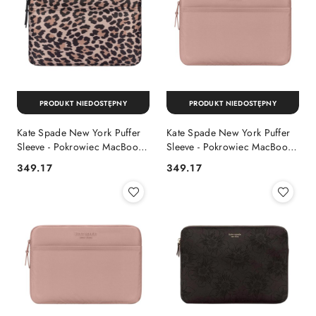
PRODUKT NIEDOSTĘPNY
PRODUKT NIEDOSTĘPNY
Kate Spade New York Puffer
Kate Spade New York Puffer
Sleeve - Pokrowiec MacBook
Sleeve - Pokrowiec MacBook
Pro 16" / Laptop 16" (Classic
Pro 16" / Laptop 16"
349.17
349.17
Cena:
Cena:
Leopard)
(Madison Rouge Nylon)