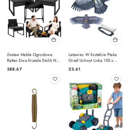
Zestaw Meble Ogrodowe
Latawiec W Kształcie Ptaka
Rattan Dwa Krzesła Stolik Na
Orzeł Uchwyt Linka 150 x
Taras Balkon Czarne LEAN
70cm LEAN TOYS
388.67
23.61
Cena:
Cena:
TOYS