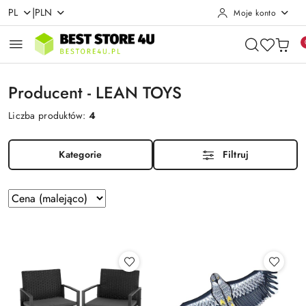
|
PL
PLN
Moje konto
Przejdź do treści głównej
Przejdź do wyszukiwarki
Przejdź do moje konto
Przejdź do menu głównego
Przejdź do stopki
Producent - LEAN TOYS
Liczba produktów:
4
Kategorie
Filtruj
Zastosowano
Sortuj
według
sortowanie:
Cena
(malejąco).