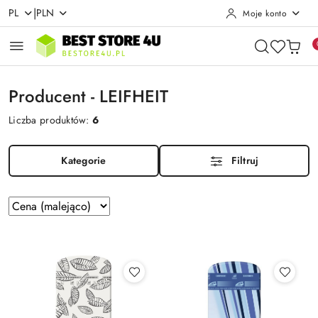
|
PL
PLN
Moje konto
Przejdź do treści głównej
Przejdź do wyszukiwarki
Przejdź do moje konto
Przejdź do menu głównego
Przejdź do stopki
Producent - LEIFHEIT
Liczba produktów:
6
Kategorie
Filtruj
Zastosowano
Sortuj
według
sortowanie:
Cena
(malejąco).