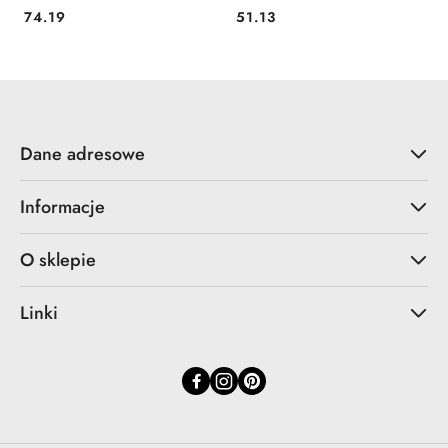
71613 LEIFHEIT LEIFHEIT
AirBoard Compact 72394
74.19
51.13
Cena:
Cena:
LEIFHEIT LEIFHEIT
Dane adresowe
Informacje
O sklepie
Linki