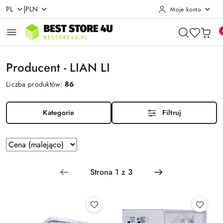
|
PL
PLN
Moje konto
Przejdź do treści głównej
Przejdź do wyszukiwarki
Przejdź do moje konto
Przejdź do menu głównego
Przejdź do stopki
Producent - LIAN LI
Liczba produktów:
86
Kategorie
Filtruj
Zastosowano
Sortuj
według
sortowanie:
Cena
(malejąco).