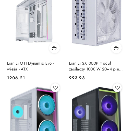
Lian Li O11 Dynamic Evo -
Lian Li SX1000P moduł
wieża - ATX
zasilaczy 1000 W 20+4 pin
ATX ATX Biały LIAN LI
1206.21
993.93
Cena:
Cena: