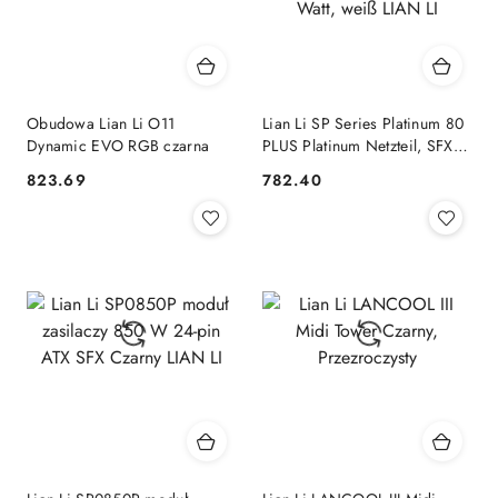
Obudowa Lian Li O11
Lian Li SP Series Platinum 80
Dynamic EVO RGB czarna
PLUS Platinum Netzteil, SFX,
vollmodular, PCIe 5.1, ATX 3.1
823.69
782.40
Cena:
Cena:
- 850 Watt, weiß LIAN LI