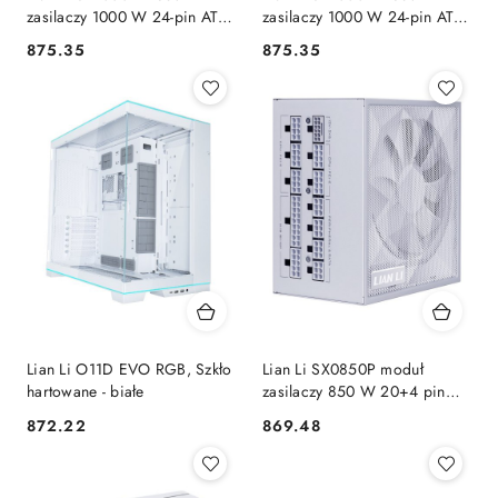
zasilaczy 1000 W 24-pin ATX
zasilaczy 1000 W 24-pin ATX
SFX Biały LIAN LI
SFX Czarny LIAN LI
875.35
875.35
Cena:
Cena:
Lian Li O11D EVO RGB, Szkło
Lian Li SX0850P moduł
hartowane - białe
zasilaczy 850 W 20+4 pin
ATX ATX Biały LIAN LI
872.22
869.48
Cena:
Cena: