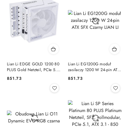
Lian Li EDGE GOLD 1200 80
Lian Li EG1200G moduł
PLUS Gold Netzteil, PCIe 5.1,
zasilaczy 1200 W 24-pin ATX
ATX 3.1 - 1.200 Watt, weiß,
SFX Czarny LIAN LI
851.73
851.73
Cena:
Cena:
inkl. USB-Hub LIAN LI