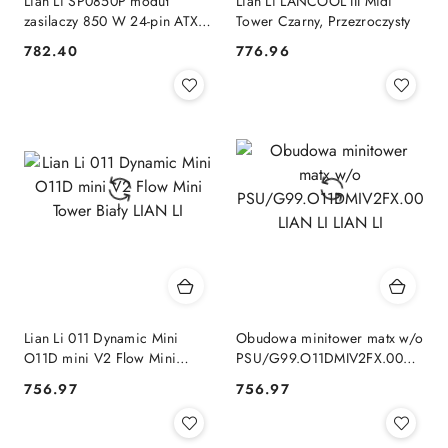
Lian Li SP0850P moduł
Lian Li LANCOOL III Midi
zasilaczy 850 W 24-pin ATX
Tower Czarny, Przezroczysty
SFX Czarny LIAN LI
782.40
776.96
Cena:
Cena:
Lian Li 011 Dynamic Mini
Obudowa minitower matx w/o
O11D mini V2 Flow Mini
PSU/G99.O11DMIV2FX.00
Tower Biały LIAN LI
LIAN LI LIAN LI
756.97
756.97
Cena:
Cena: