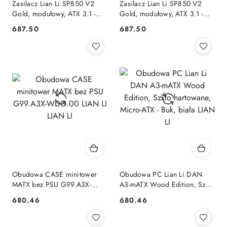
Zasilacz Lian Li SP850 V2
Zasilacz Lian Li SP850 V2
Gold, modułowy, ATX 3.1 -
Gold, modułowy, ATX 3.1 -
850 Watt LIAN LI
850 Watt, biały LIAN LI
687.50
687.50
Cena:
Cena:
Obudowa CASE minitower
Obudowa PC Lian Li DAN
MATX bez PSU G99.A3X-
A3-mATX Wood Edition, Szkło
WDG.00 LIAN LI LIAN LI
hartowane, Micro-ATX - Buk,
680.46
680.46
Cena:
Cena:
biała LIAN LI