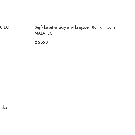
NY
PRODUKT NIEDOSTĘPNY
LATEC
Sejf- kasetka ukryta w książce 18cmx11,5cm
MALATEC
25.63
Cena: