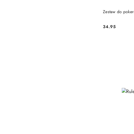
PRO
Zestaw do poke
34.95
Cena: