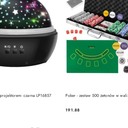
PRODUKT NIEDOSTĘP
DO KOSZYKA
projektorem- czarna LP16857
Poker - zestaw 500 żetonów w wa
191.88
Cena: