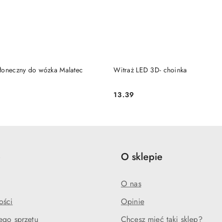
DUKT NIEDOSTĘPNY
PRODUKT NIEDOSTĘP
łoneczny do wózka Malatec
Witraż LED 3D- choinka
13.39
Cena:
e
O sklepie
O nas
ości
Opinie
ego sprzętu
Chcesz mieć taki sklep?