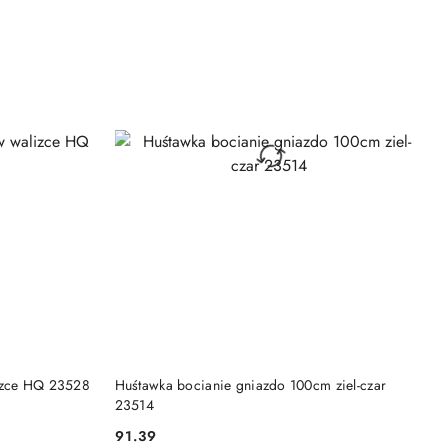
NY
PRODUKT NIEDOSTĘPNY
lizce HQ 23528
Huśtawka bocianie gniazdo 100cm ziel-czar
23514
91.39
Cena: