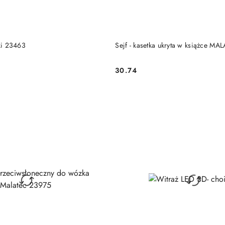
DUKT NIEDOSTĘPNY
PRODUKT NIEDOSTĘP
zki 23463
Sejf - kasetka ukryta w książce MA
30.74
Cena: