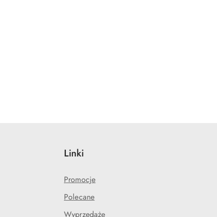
NY
Linki
Promocje
Polecane
Wyprzedaże