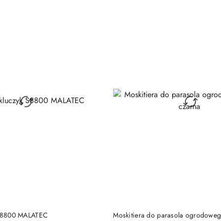
DUKT NIEDOSTĘPNY
PRODUKT NIEDOSTĘP
k S8800 MALATEC
Moskitiera do parasola ogrodoweg