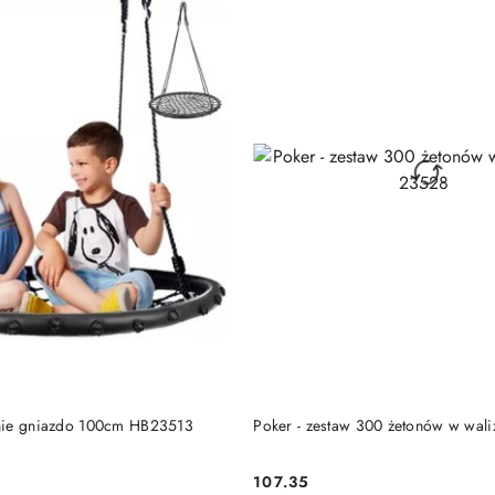
DUKT NIEDOSTĘPNY
PRODUKT NIEDOSTĘP
nie gniazdo 100cm HB23513
Poker - zestaw 300 żetonów w wa
107.35
Cena: