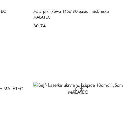
NY
PRODUKT NIEDOSTĘPNY
ATEC
Mata piknikowa 145x180 basic - niebieska
MALATEC
30.74
Cena: