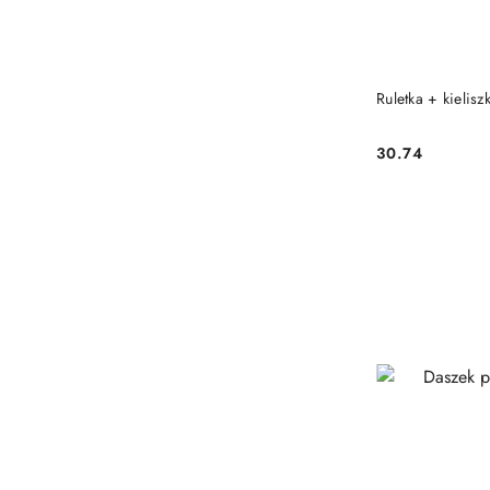
PRO
Ruletka + kielis
30.74
Cena: