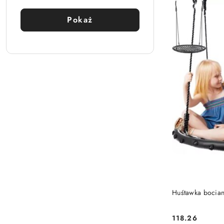
Pokaż
PRO
Huśtawka bocia
118.26
Cena: