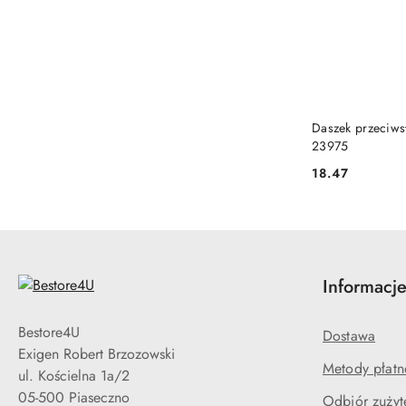
PRO
Daszek przeciws
23975
18.47
Cena:
Informacj
Bestore4U
Dostawa
Exigen Robert Brzozowski
Metody płatn
ul. Kościelna 1a/2
05-500 Piaseczno
Odbiór zużyt