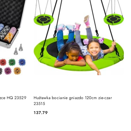
NY
PRODUKT NIEDOSTĘPNY
lizce HQ 23529
Huśtawka bocianie gniazdo 120cm zie-czar
23515
137.79
Cena: