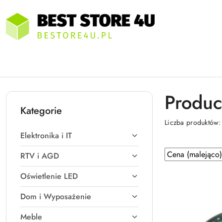
Przejdź do treści głównej
Przejdź do wyszukiwarki
Przejdź do moje konto
Przejdź do menu głównego
Przejdź do stopki
Produc
Kategorie
Liczba produktów
Elektronika i IT
Zastosowano
Sortuj
RTV i AGD
według
sortowanie:
Oświetlenie LED
Cena
(malejąco).
Dom i Wyposażenie
Meble