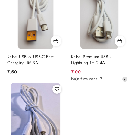
Kabel USB -> USB-C Fast
Kabel Premium USB -
Charging 1M 3A
Lightning 1m 2.4A
7.50
7.00
Cena:
Cena
Najniższa
Najniższa cena:
7
promocyjna:
cena
z
30
dni
przed
obniżką