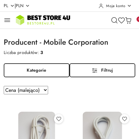
|
PL
PLN
Moje konto
Przejdź do treści głównej
Przejdź do wyszukiwarki
Przejdź do moje konto
Przejdź do menu głównego
Przejdź do stopki
Producent - Mobile Corporation
Liczba produktów:
3
Kategorie
Filtruj
Zastosowano
Sortuj
według
sortowanie:
Cena
(malejąco).