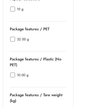
Package
19 g
features
/
Paper/Pasteboard:
Package features / PET
Package
32.00 g
features
/
PET:
Package features / Plastic (No
PET)
Package
10.00 g
features
/
Plastic
Package features / Tare weight
(No
PET):
(kg)