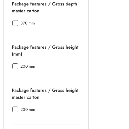
Package features / Gross depth
depth
(mm):
master carton
Package
370 mm
features
/
Gross
Package features / Gross height
depth
master
(mm)
carton:
Package
200 mm
features
/
Gross
Package features / Gross height
height
(mm):
master carton
Package
230 mm
features
/
Gross