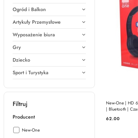
Ogród i Balkon
Artykuły Przemysłowe
Wyposażenie biura
Gry
Dziecko
Sport i Turystyka
PRO
Filtruj
New-One | HD 6
| Bluetooth | Cza
Producent
62.00
Cena:
Producent:
New-One