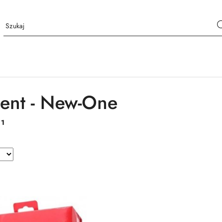
ent - New-One
:
1