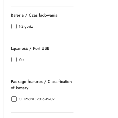
Bateria / Czas ładowania
Bateria
1-2 godz
/
Czas
ładowania:
Łączność / Port USB
Łączność
Yes
/
Port
USB:
Package features / Classification
of battery
Package
CL126:NE:2016-12-09
features
/
Classification