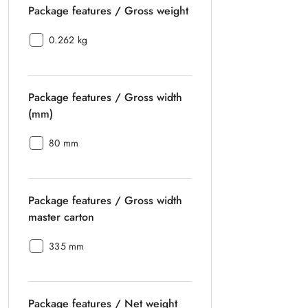
Package features / Gross weight
height
master
carton:
Package
0.262 kg
features
/
Gross
Package features / Gross width
weight:
(mm)
Package
80 mm
features
/
Gross
Package features / Gross width
width
(mm):
master carton
Package
335 mm
features
/
Gross
Package features / Net weight
width