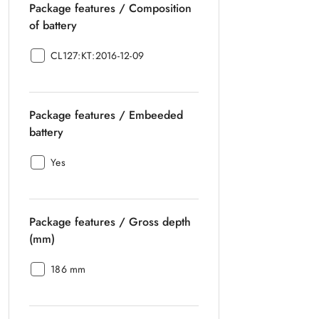
Package features / Composition
of
battery:
of battery
Package
CL127:KT:2016-12-09
features
/
Composition
Package features / Embeeded
of
battery:
battery
Package
Yes
features
/
Embeeded
Package features / Gross depth
battery:
(mm)
Package
186 mm
features
/
Gross