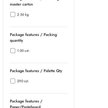
master
master carton
carton:
Package
2.56 kg
features
/
Net
Package features / Packing
weight
master
quantity
carton:
Package
1.00 szt.
features
/
Packing
Package features / Palette Qty
quantity:
Package
290 szt.
features
/
Palette
Package features /
Qty:
Paper/Pasteboard