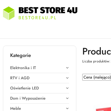
Przejdź do treści głównej
Przejdź do wyszukiwarki
Przejdź do moje konto
Przejdź do menu głównego
Przejdź do stopki
Produc
Kategorie
Liczba produktów
Elektronika i IT
Zastosowano
Sortuj
RTV i AGD
według
sortowanie:
Oświetlenie LED
Cena
(malejąco).
Dom i Wyposażenie
Meble