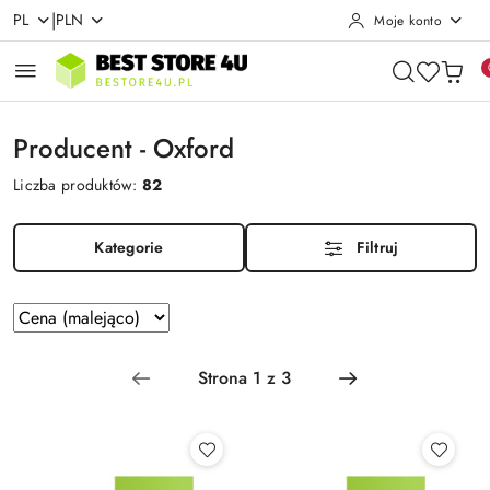
|
PL
PLN
Moje konto
Przejdź do treści głównej
Przejdź do wyszukiwarki
Przejdź do moje konto
Przejdź do menu głównego
Przejdź do stopki
Producent - Oxford
Liczba produktów:
82
Kategorie
Filtruj
Zastosowano
Sortuj
według
sortowanie:
Cena
(malejąco).