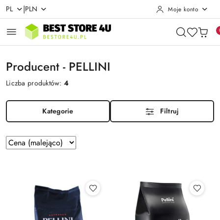
|
PL
PLN
Moje konto
Przejdź do treści głównej
Przejdź do wyszukiwarki
Przejdź do moje konto
Przejdź do menu głównego
Przejdź do stopki
Producent - PELLINI
Liczba produktów:
4
Kategorie
Filtruj
Zastosowano
Sortuj
według
sortowanie:
Cena
(malejąco).