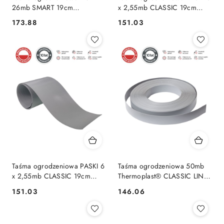
26mb SMART 19cm
x 2,55mb CLASSIC 19cm
PROTECTO™ GRAFIT
PROTECTO™ GRAFIT + 12
173.88
151.03
Cena:
Cena:
klipsów GRATIS
Taśma ogrodzeniowa PASKI 6
Taśma ogrodzeniowa 50mb
x 2,55mb CLASSIC 19cm
Thermoplast® CLASSIC LINE
PROTECTO™ SZARA + 12
4,75cm SZARA
151.03
146.06
Cena:
Cena:
klipsów GRATIS