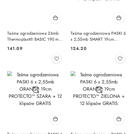
Taśma ogrodzeniowa 26mb
Taśma ogrodzeniowa PASKI 6
Thermoplast® BASIC 190 mm
x 2,55mb SMART 19cm
SZARA
PROTECTO™ SZARA + 12
141.09
124.20
Cena:
Cena:
klipsów GRATIS