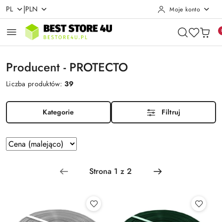
|
PL
PLN
Moje konto
Przejdź do treści głównej
Przejdź do wyszukiwarki
Przejdź do moje konto
Przejdź do menu głównego
Przejdź do stopki
Producent - PROTECTO
Liczba produktów:
39
Kategorie
Filtruj
Zastosowano
Sortuj
według
sortowanie:
Cena
(malejąco).