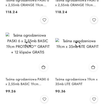
Taśma ogrodzeniowa PASKI 6
Taśma ogrodzeniowa PASKI 6
x 2,55mb ORANGE 19cm
x 2,55mb ORANGE 19cm
PROTECTO™ SZARA + 12
PROTECTO™ ZIELONA + 12
118.24
118.24
Cena:
Cena:
klipsów GRATIS
klipsów GRATIS
Taśma ogrodzeniowa PASKI 6
Taśma ogrodzeniowa 19cm x
x 2,55mb BASIC 19cm
35mb LITE GRAFIT
PROTECTO™ GRAFIT + 12
99.26
90.36
Cena:
Cena:
klipsów GRATIS