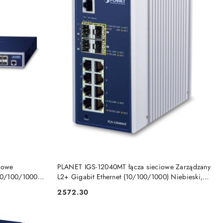
DO KOSZYKA
iowe
PLANET IGS-12040MT łącza sieciowe Zarządzany
(10/100/1000)
L2+ Gigabit Ethernet (10/100/1000) Niebieski,
Biały Planet
2572.30
Cena: