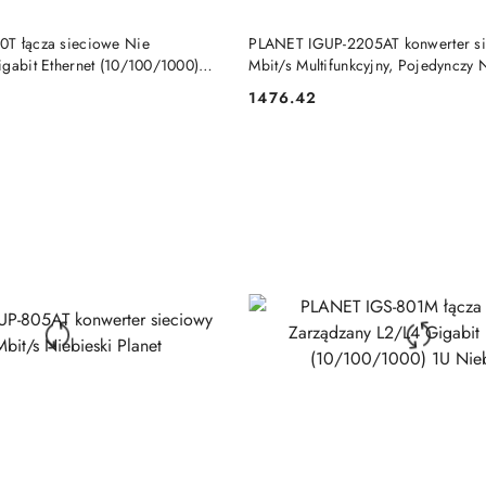
DO KOSZYKA
DO KOSZYKA
T łącza sieciowe Nie
PLANET IGUP-2205AT konwerter s
igabit Ethernet (10/100/1000)
Mbit/s Multifunkcyjny, Pojedynczy 
Planet
1476.42
Cena: