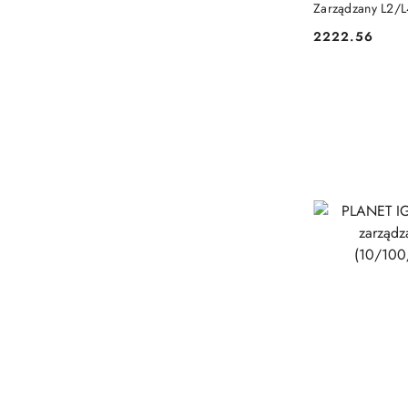
Zarządzany L2/L
(10/100/1000) O
2222.56
Cena: