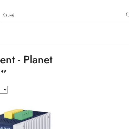
nt - Planet
:
49