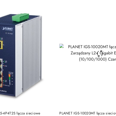
DO KOSZYKA
DO KOSZYKA
5-4P4T2S łącza sieciowe
PLANET IGS-10020MT łącza siecio