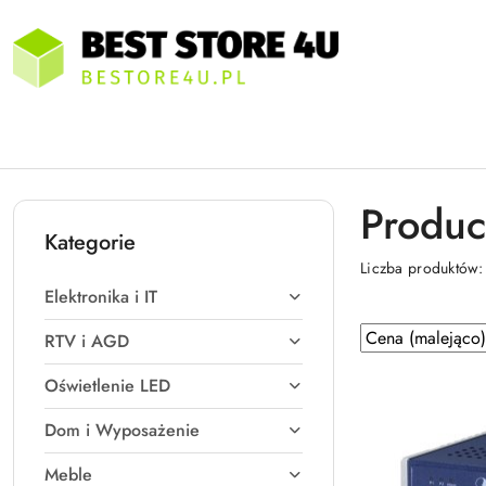
Przejdź do treści głównej
Przejdź do wyszukiwarki
Przejdź do moje konto
Przejdź do menu głównego
Przejdź do stopki
Produce
Kategorie
Liczba produktów
Elektronika i IT
Zastosowano
Sortuj
RTV i AGD
według
sortowanie:
Oświetlenie LED
Cena
(malejąco).
Dom i Wyposażenie
Meble