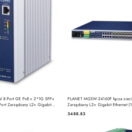
DO KOSZYKA
DO KOSZYKA
al 8-Port GE PoE+ 2*1G SFP+
PLANET MGSW-24160F łącza siec
Port Zarządzany L2+ Gigabit
Zarządzany L2+ Gigabit Ethernet 
0/1000) Obsługa PoE Alumini
Obsługa PoE 1U Niebieski Planet
3488.83
Cena: