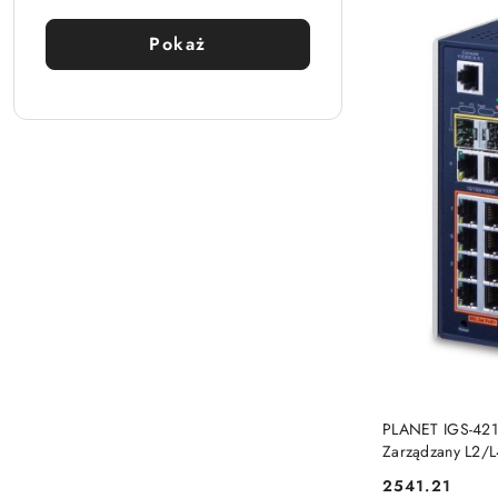
Pokaż
PLANET IGS-421
Zarządzany L2/L
(10/100/1000) O
2541.21
Cena:
Planet