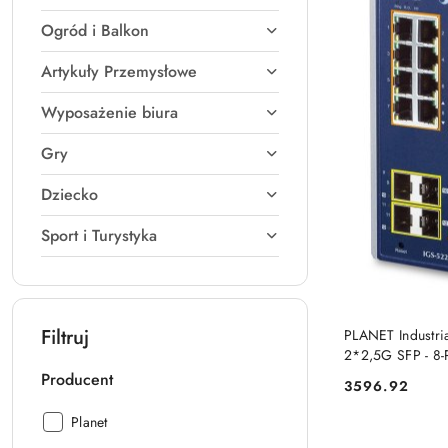
Ogród i Balkon
Artykuły Przemysłowe
Wyposażenie biura
Gry
Dziecko
Sport i Turystyka
Filtruj
PLANET Industri
2*2,5G SFP - 8-
Ethernet (10/10
Producent
3596.92
Cena:
Planet
Producent:
Planet