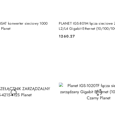
DO KOSZYKA
DO KOSZYKA
5AT konwerter sieciowy 1000
PLANET IGS-801M łącza sieciowe 
 Planet
L2/L4 Gigabit Ethernet (10/100/10
Niebieski
1260.27
Cena: