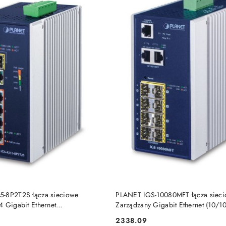
DO KOSZYKA
DO KOSZYKA
5-8P2T2S łącza sieciowe
PLANET IGS-10080MFT łącza siec
4 Gigabit Ethernet
Zarządzany Gigabit Ethernet (10/1
bsługa PoE Niebieski, Srebrny
Niebieski, Biały
2338.09
Cena: