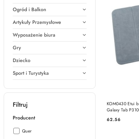
Ogród i Balkon
Artykuły Przemysłowe
Wyposażenie biura
Gry
Dziecko
Sport i Turystyka
Filtruj
KOM0430 Etui b
Galaxy Tab P3100
Producent
62.56
Cena:
Producent:
Quer