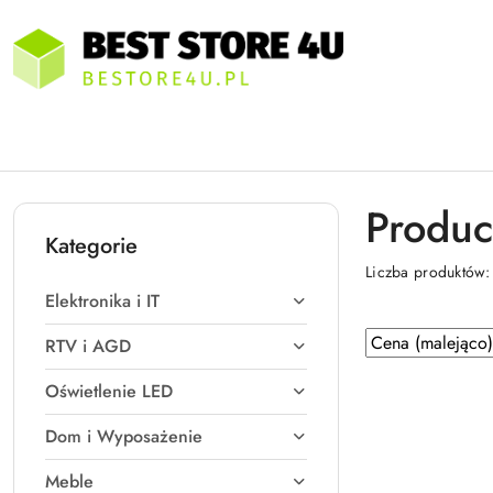
Przejdź do treści głównej
Przejdź do wyszukiwarki
Przejdź do moje konto
Przejdź do menu głównego
Przejdź do stopki
Produc
Kategorie
Liczba produktów
Elektronika i IT
Zastosowano
Sortuj
RTV i AGD
według
sortowanie:
Oświetlenie LED
Cena
(malejąco).
Dom i Wyposażenie
Meble