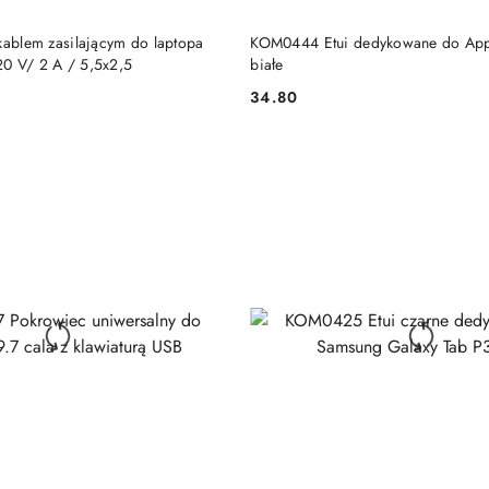
DO KOSZYKA
DO KOSZYKA
kablem zasilającym do laptopa
KOM0444 Etui dedykowane do App
0 V/ 2 A / 5,5x2,5
białe
34.80
Cena: