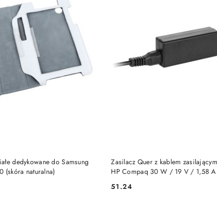
DO KOSZYKA
DO KOSZYKA
iałe dedykowane do Samsung
Zasilacz Quer z kablem zasilający
 (skóra naturalna)
HP Compaq 30 W / 19 V / 1,58 A
51.24
Cena: