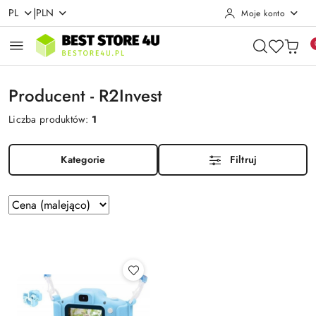
|
PL
PLN
Moje konto
Przejdź do treści głównej
Przejdź do wyszukiwarki
Przejdź do moje konto
Przejdź do menu głównego
Przejdź do stopki
Producent - R2Invest
Liczba produktów:
1
Kategorie
Filtruj
Zastosowano
Sortuj
według
sortowanie:
Cena
(malejąco).