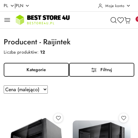
|
PL
PLN
Moje konto
Przejdź do treści głównej
Przejdź do wyszukiwarki
Przejdź do moje konto
Przejdź do menu głównego
Przejdź do stopki
Producent - Raijintek
Liczba produktów:
12
Kategorie
Filtruj
Zastosowano
Sortuj
według
sortowanie:
Cena
(malejąco).