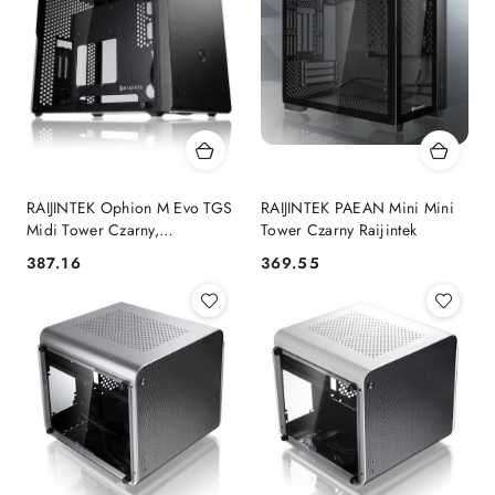
RAIJINTEK Ophion M Evo TGS
RAIJINTEK PAEAN Mini Mini
Midi Tower Czarny,
Tower Czarny Raijintek
Przezroczysty Raijintek
387.16
369.55
Cena:
Cena: